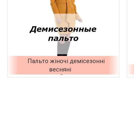
Пальто жіночі демісезонні
весняні