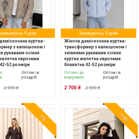
Залишилось 9 днів
Залишилось 9 днів
демісезонна куртка-
Жіноча демісезонна куртка-
ормер з капюшоном і
трансформер з капюшоном і
и рукавами осіння
знімними рукавами осіння
жилетка єврозима
куртка жилетка єврозима
42-52 розміри
блакитна 42-52 розміри
до
Оптом і в
Готово до
Оптом і в
ки
роздріб
відправки
роздріб
2 700 ₴
2 999 ₴
2 999 ₴
–15%
–7%