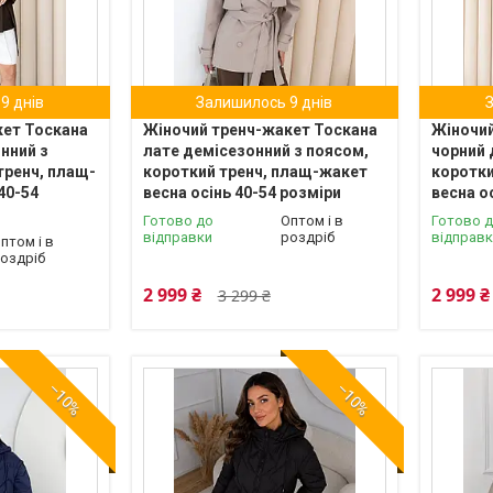
9 днів
Залишилось 9 днів
кет Тоскана
Жіночий тренч-жакет Тоскана
Жіночий
нний з
лате демісезонний з поясом,
чорний 
тренч, плащ-
короткий тренч, плащ-жакет
коротки
40-54
весна осінь 40-54 розміри
весна о
Готово до
Оптом і в
Готово 
відправки
роздріб
відправ
птом і в
оздріб
2 999 ₴
2 999 ₴
3 299 ₴
–10%
–10%