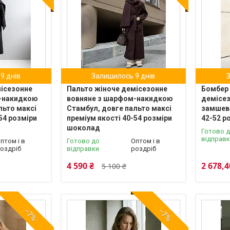
9 днів
Залишилось 9 днів
місезонне
Пальто жіноче демісезонне
Бомбер
-накидкою
вовняне з шарфом-накидкою
демісез
льто максі
Стамбул, довге пальто максі
замшева
54 розміри
преміум якості 40-54 розміри
42-52 р
шоколад
Готово 
відправ
птом і в
Готово до
Оптом і в
оздріб
відправки
роздріб
4 590 ₴
2 678,4
5 100 ₴
–7%
–7%