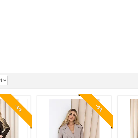
–9%
–9%