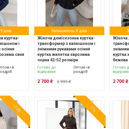
9 днів
Залишилось 9 днів
а куртка-
Жіноча демісезонна куртка-
Жіноча 
пюшоном і
трансформер з капюшоном і
трансф
 осіння
знімними рукавами осіння
знімним
розима синя
куртка жилетка єврозима
куртка 
чорна 42-52 розміри
бежева 
птом і в
Готово до
Оптом і в
Готово 
оздріб
відправки
роздріб
відправ
2 700 ₴
2 700 ₴
2 999 ₴
–10%
–7%