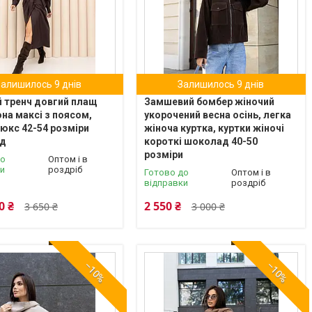
Залишилось 9 днів
Залишилось 9 днів
 тренч довгий плащ
Замшевий бомбер жіночий
на максі з поясом,
укорочений весна осінь, легка
люкс 42-54 розміри
жіноча куртка, куртки жіночі
д
короткі шоколад 40-50
розміри
до
Оптом і в
ки
роздріб
Готово до
Оптом і в
відправки
роздріб
0 ₴
2 550 ₴
3 650 ₴
3 000 ₴
–10%
–10%