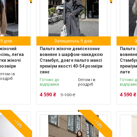
9 днів
Залишилось 9 днів
жіночий
Пальто жіноче демісезонне
Пальто 
сінь, легка
вовняне з шарфом-накидкою
вовнян
тки жіночі
Стамбул, довге пальто максі
Стамбул
 розміри
преміум якості 40-54 розміри
преміум
синє
лате
птом і в
оздріб
Готово до
Оптом і в
Готово 
відправки
роздріб
відправ
4 590 ₴
4 590 ₴
5 100 ₴
–10%
–10%