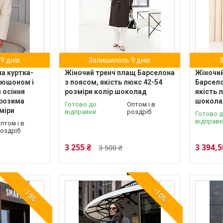
9 днів
Залишилось 9 днів
а куртка-
Жіночий тренч плащ Барселона
Жіночий
пюшоном і
з поясом, якість люкс 42-54
Барсело
 осіння
розміри колір шоколад
якість 
врозима
шокола
Готово до
Оптом і в
міри
відправки
роздріб
Готово 
відправ
птом і в
оздріб
3 255 ₴
3 394,5
3 500 ₴
–15%
–10%