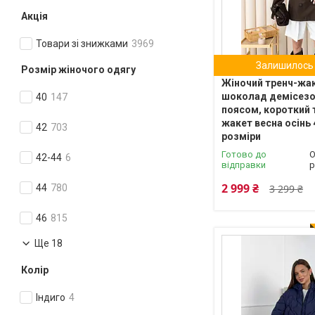
Акція
Товари зі знижками
3969
Залишилось 
Розмір жіночого одягу
Жіночий тренч-жа
шоколад демісезо
40
147
поясом, короткий 
жакет весна осінь 
42
703
розміри
Готово до
О
42-44
6
відправки
р
2 999 ₴
44
780
3 299 ₴
46
815
Ще 18
Колір
Індиго
4