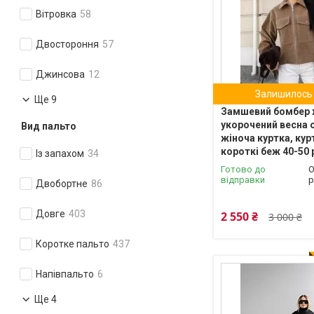
Вітровка
58
Двостороння
57
Джинсова
12
Залишилось 
Ще 9
Замшевий бомбер 
укорочений весна о
Вид пальто
жіноча куртка, кур
короткі беж 40-50
Із запахом
34
Готово до
О
відправки
р
Двобортне
86
Довге
403
2 550 ₴
3 000 ₴
Коротке пальто
437
Напівпальто
6
Ще 4