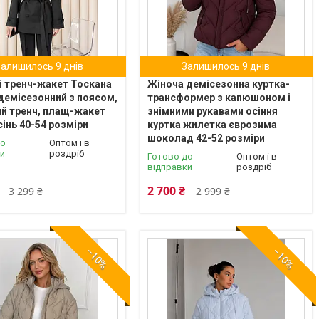
Залишилось 9 днів
Залишилось 9 днів
 тренч-жакет Тоскана
Жіноча демісезонна куртка-
демісезонний з поясом,
трансформер з капюшоном і
й тренч, плащ-жакет
знімними рукавами осіння
сінь 40-54 розміри
куртка жилетка єврозима
шоколад 42-52 розміри
до
Оптом і в
ки
роздріб
Готово до
Оптом і в
відправки
роздріб
2 700 ₴
3 299 ₴
2 999 ₴
–10%
–10%