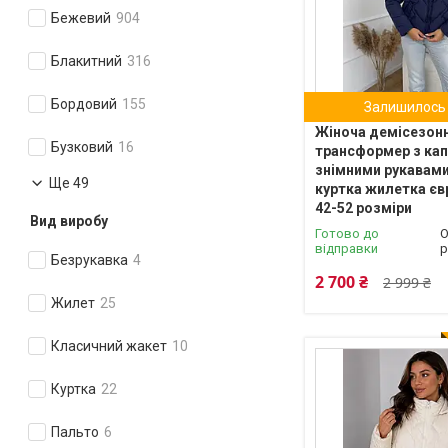
Бежевий
904
Блакитний
316
Бордовий
155
Залишилось 
Жіноча демісезонн
Бузковий
16
трансформер з ка
знімними рукавами
Ще 49
куртка жилетка єв
42-52 розміри
Вид виробу
Готово до
О
відправки
р
Безрукавка
4
2 700 ₴
2 999 ₴
Жилет
25
Класичний жакет
10
Куртка
22
Пальто
6