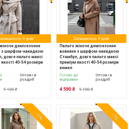
Залишилось 9 днів
Залишилось 9 днів
жіноче демісезонне
Пальто жіноче демісезонне
е з шарфом-накидкою
вовняне з шарфом-накидкою
, довге пальто максі
Стамбул, довге пальто максі
 якості 40-54 розміри
преміум якості 40-54 розміри
кемел
до
Оптом і в
Готово до
Оптом і в
ки
роздріб
відправки
роздріб
4 590 ₴
5 100 ₴
5 100 ₴
–7%
–7%