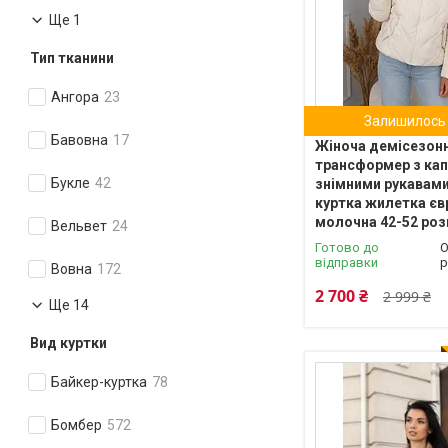
Ще 1
Тип тканини
Ангора
23
Залишилось 
Бавовна
17
Жіноча демісезонн
трансформер з ка
Букле
42
знімними рукавами
куртка жилетка є
молочна 42-52 роз
Вельвет
24
Готово до
О
відправки
р
Вовна
172
2 700 ₴
2 999 ₴
Ще 14
Вид куртки
Байкер-куртка
78
Бомбер
572