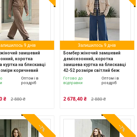
Залишилось 9 днів
Залишилось 9 днів
 жіночий замшевий
Бомбер жіночий замшевий
онний, коротка
демісезонний, коротка
 куртка на блискавці
замшева куртка на блискавці
озміри коричневий
42-52 розміри світлий беж
до
Оптом і в
Готово до
Оптом і в
ки
роздріб
відправки
роздріб
0 ₴
2 678,40 ₴
2 880 ₴
2 880 ₴
–7%
–7%