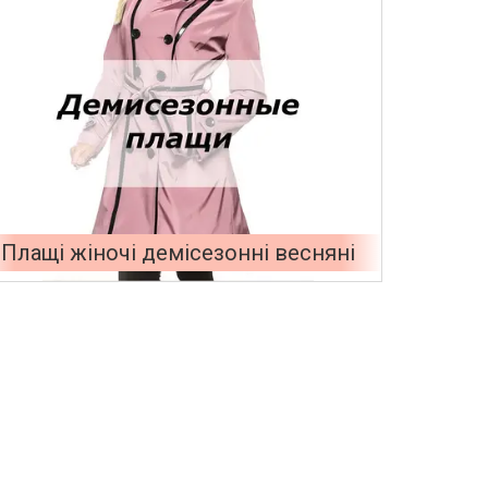
Плащі жіночі демісезонні весняні