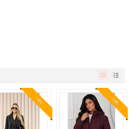
–10%
–9%