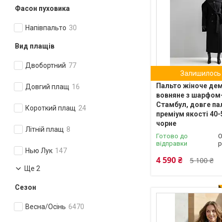
Фасон пуховика
Напівпальто
30
Вид плащів
Двобортний
77
Залишилось 
Пальто жіноче де
Довгий плащ
16
вовняне з шарфом
Стамбул, довге па
Короткий плащ
24
преміум якості 40-
чорне
Літній плащ
8
Готово до
О
відправки
р
Нью Лук
147
4 590 ₴
5 100 ₴
Ще 2
Сезон
Весна/Осінь
6470