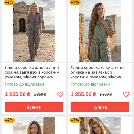
–7%
–7%
Лляна сорочка жіноча літня
Лляна сорочка жіноча літня
сіра на зав'язках з коротким
оливка на зав'язках з
рукавом, жіноча сорочка
коротким рукавом, жіноча
коротка з льону вільного
сорочка коротка з льону
Готово до відправки
Готово до відправки
крою 42-52 розміри
вільного крою 42-52 розміри
1 255,50
1 255,50
₴
₴
1 350 ₴
1 350 ₴
Купити
Купити
–7%
–7%