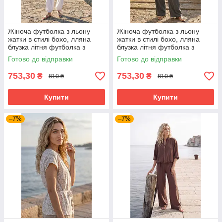
Жіноча футболка з льону
Жіноча футболка з льону
жатки в стилі бохо, лляна
жатки в стилі бохо, лляна
блузка літня футболка з
блузка літня футболка з
поясом вільного крою чорний
поясом вільного крою
Готово до відправки
Готово до відправки
принт 42-52 розміри
молочний принт 42-52
розміри
753,30
753,30
₴
₴
810 ₴
810 ₴
Купити
Купити
–7%
–7%