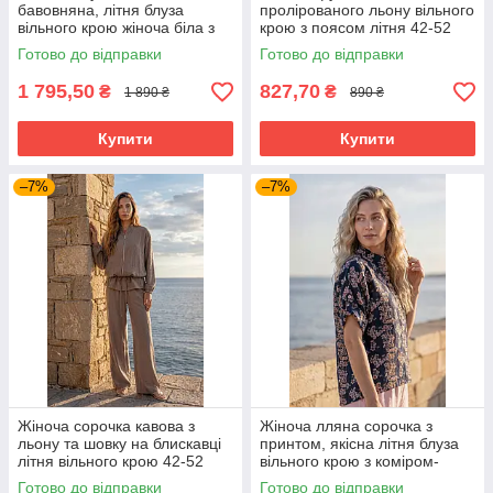
бавовняна, літня блуза
пролірованого льону вільного
вільного крою жіноча біла з
крою з поясом літня 42-52
об'ємними рукавами 44-50
розміри
Готово до відправки
Готово до відправки
розміри
1 795,50
827,70
₴
₴
1 890 ₴
890 ₴
Купити
Купити
–7%
–7%
Жіноча сорочка кавова з
Жіноча лляна сорочка з
льону та шовку на блискавці
принтом, якісна літня блуза
літня вільного крою 42-52
вільного крою з коміром-
розміри
стійкою темно-синя 42-52
Готово до відправки
Готово до відправки