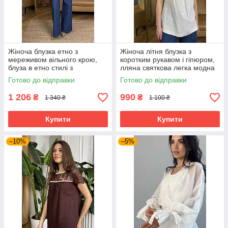
Жіноча блузка етно з
Жіноча літня блузка з
мереживом вільного крою,
коротким рукавом і гіпюром,
блуза в етно стилі з
лляна святкова легка модна
об'ємними рукавами синя 44-
бежева блуза 44 розміри
Готово до відправки
Готово до відправки
50 розміри
1 206
990
₴
₴
1 340 ₴
1 100 ₴
Купити
Купити
–10%
–5%