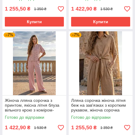
розміри
1 255,50
1 422,90
₴
₴
1 350 ₴
1 530 ₴
Купити
Купити
–7%
–7%
Жіноча лляна сорочка з
Лляна сорочка жіноча літня
принтом, якісна літня блуза
беж на зав'язках з коротким
вільного крою з коміром-
рукавом, жіноча сорочка
стійкою рожева 42-52
коротка з льону вільного
Готово до відправки
Готово до відправки
розміри
крою 42-52 розміри
1 422,90
1 255,50
₴
₴
1 530 ₴
1 350 ₴