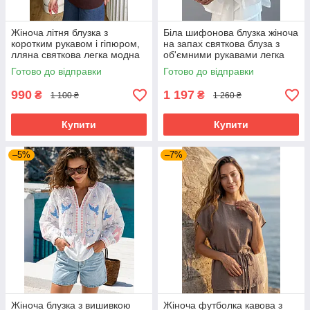
Жіноча літня блузка з
Біла шифонова блузка жіноча
коротким рукавом і гіпюром,
на запах святкова блуза з
лляна святкова легка модна
об'ємними рукавами легка
коричнева блуза 44-50
літня оверсайз 44-50 розміри
Готово до відправки
Готово до відправки
розміри
990
1 197
₴
₴
1 100 ₴
1 260 ₴
Купити
Купити
–5%
–7%
Жіноча блузка з вишивкою
Жіноча футболка кавова з