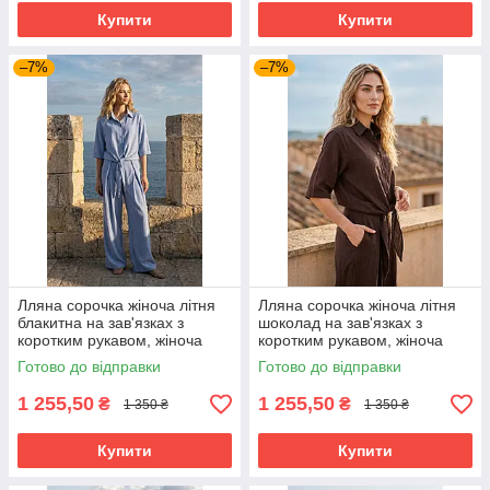
Купити
Купити
–7%
–7%
Лляна сорочка жіноча літня
Лляна сорочка жіноча літня
блакитна на зав'язках з
шоколад на зав'язках з
коротким рукавом, жіноча
коротким рукавом, жіноча
сорочка коротка з льону
сорочка коротка з льону
Готово до відправки
Готово до відправки
вільного крою 42-52 розміри
вільного крою 42-52 розміри
1 255,50
1 255,50
₴
₴
1 350 ₴
1 350 ₴
Купити
Купити