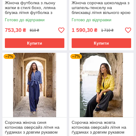
Жіноча футболка з льону
Жіноча сорочка шоколадна з
жатки в стилі бохо, лляна
штапель-тенселу на
блузка літня футболка з
блискавці літня вільного крою
поясом вільного крою беж
42-52 розміри
Готово до відправки
Готово до відправки
42-52 розміри
753,30
1 590,30
₴
₴
810 ₴
1 710 ₴
Купити
Купити
–7%
–7%
Сорочка жіноча синя
Сорочка жіноча жовта
котонова оверсайз літня на
котонова оверсайз літня на
ґудзиках з довгим рукавом
ґудзиках з довгим рукавом