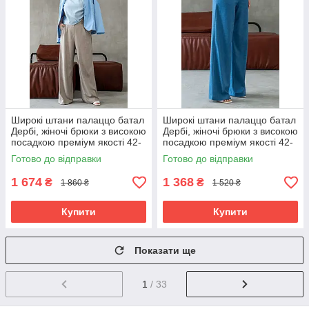
Широкі штани палаццо батал
Широкі штани палаццо батал
Дербі, жіночі брюки з високою
Дербі, жіночі брюки з високою
посадкою преміум якості 42-
посадкою преміум якості 42-
58 розміри батал світло-
58 розміри батал джинс
Готово до відправки
Готово до відправки
бежеві
1 674
1 368
₴
₴
1 860 ₴
1 520 ₴
Купити
Купити
Показати ще
1
/ 33