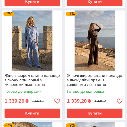
Купити
Купити
–7%
–7%
Жіночі широкі штани палаццо
Жіночі широкі штани палаццо
з льону літні прямі з
з льону літні прямі з
кишенями льон-котон
кишенями льон-котон
вільного крою блакитні 42-52
вільного крою шоколадні 42-
Готово до відправки
Готово до відправки
розміри
52 розміри
1 339,20
1 339,20
₴
₴
1 440 ₴
1 440 ₴
Купити
Купити
–7%
–7%