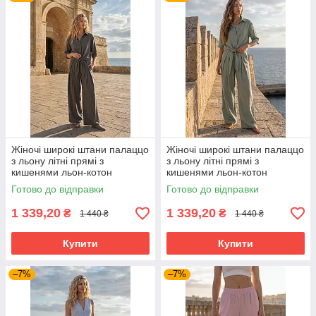
Жіночі широкі штани палаццо
Жіночі широкі штани палаццо
з льону літні прямі з
з льону літні прямі з
кишенями льон-котон
кишенями льон-котон
вільного крою сірі 42-52
вільного крою оливкові 42-52
Готово до відправки
Готово до відправки
розміри
розміри
1 339,20
1 339,20
₴
₴
1 440 ₴
1 440 ₴
Купити
Купити
–7%
–7%