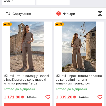
шорти
Сортування
0
Фільтри
–7%
–7%
Жіночі штани палаццо кавові
Жіночі широкі штани палаццо
з італійського льону широкі
з льону літні прямі з
літні на резинці 42-52
кишенями льон-котон
розміри
вільного крою бежеві 42-52
Готово до відправки
Готово до відправки
розміри
1 171,80
1 339,20
₴
₴
1 260 ₴
1 440 ₴