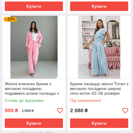
Купити
Купити
–10%
Жіночі класичні брюки з
Брюки палаццо жіночі Тотал з
високою посадкою,
високою посадкою широкі
подовжені штани палаццо з
літні котон 42–56 розміри
костюмної тканини 44-50
блакитні
Готово до відправки
Під замовлення
розміри рожеві
900
2 080
₴
₴
1 000 ₴
Купити
Купити