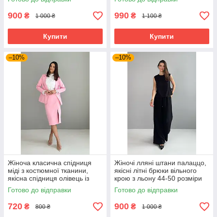
900
990
₴
₴
1 000 ₴
1 100 ₴
Купити
Купити
–10%
–10%
Жіноча класична спідниця
Жіночі лляні штани палаццо,
міді з костюмної тканини,
якісні літні брюки вільного
якісна спідниця олівець із
крою з льону 44-50 розміри
розрізом 44-50 розміри
чорні
Готово до відправки
Готово до відправки
рожева
720
900
₴
₴
800 ₴
1 000 ₴