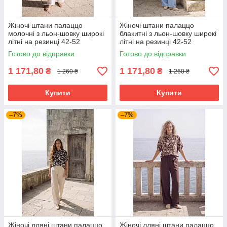
Жіночі штани палаццо
Жіночі штани палаццо
молочні з льон-шовку широкі
блакитні з льон-шовку широкі
літні на резинці 42-52
літні на резинці 42-52
розміри
розміри
Готово до відправки
Готово до відправки
1 171,80
1 171,80
₴
₴
1 260 ₴
1 260 ₴
Купити
Купити
–7%
–7%
Жіночі лляні штани палаццо
Жіночі лляні штани палаццо