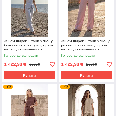
Жіночі широкі штани з льону
Жіночі широкі штани з льону
блакитні літні на гумці, прямі
рожеві літні на гумці, прямі
палаццо з кишенями з
палаццо з кишенями з
італійського льону 42-52
італійського льону 42-52
Готово до відправки
Готово до відправки
розміри
розміри
1 422,90
1 422,90
₴
₴
1 530 ₴
1 530 ₴
Купити
Купити
–7%
–7%