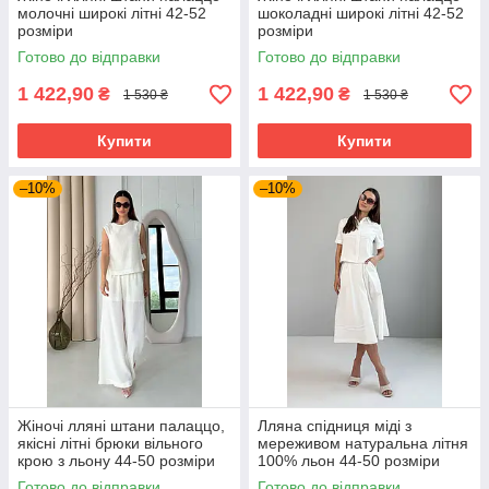
молочні широкі літні 42-52
шоколадні широкі літні 42-52
розміри
розміри
Готово до відправки
Готово до відправки
1 422,90
1 422,90
₴
₴
1 530 ₴
1 530 ₴
Купити
Купити
–10%
–10%
Жіночі лляні штани палаццо,
Лляна спідниця міді з
якісні літні брюки вільного
мереживом натуральна літня
крою з льону 44-50 розміри
100% льон 44-50 розміри
молочні
молочна
Готово до відправки
Готово до відправки