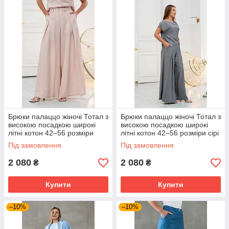
Брюки палаццо жіночі Тотал з
Брюки палаццо жіночі Тотал з
високою посадкою широкі
високою посадкою широкі
літні котон 42–56 розміри
літні котон 42–56 розміри сірі
пудрові
Під замовлення
Під замовлення
2 080
2 080
₴
₴
Купити
Купити
–10%
–10%