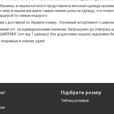
Украины, в нашем каталоге представлена женская одежда произв
я чему в нашем магазине самые низкие цены на одежду, что позв
гардероб по самым недорого.
м с доставкой по Украине и миру. Огромный ассортимент с широки
еликий опт за індивідуальними знижкам. Запрошуємо до співпраці ор
ШИППИНГ (опт від 1 одиниці) без додаткових націнок, відправка б
яскравіше в новому одязі!
ог
Підібрати розмір
Таблиці розмірів
даж