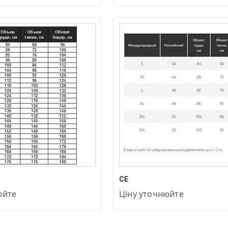
-83-04
+380 (97) 872-83-04
СЕ
юйте
Ціну уточнюйте