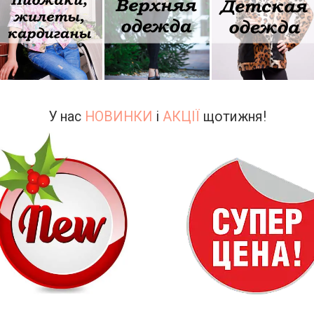
У нас
НОВИНКИ
і
АКЦІЇ
щотижня!