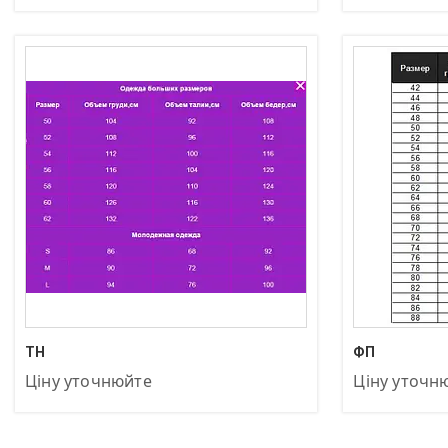
+380 (97) 872-83-04
+380 (97) 872
ТН
ФП
Ціну уточнюйте
Ціну уточн