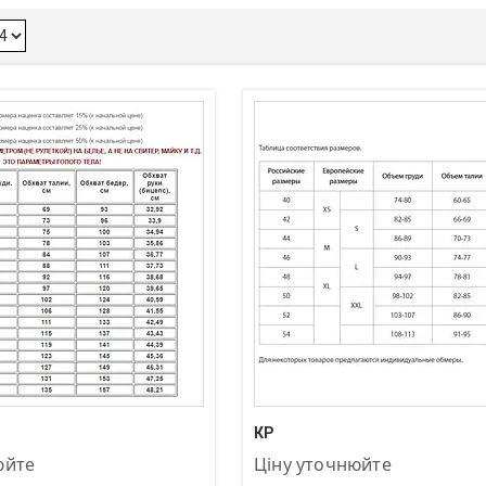
-83-04
+380 (97) 872-83-04
КР
юйте
Ціну уточнюйте