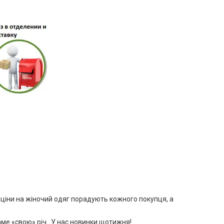
і ціни на жіночий одяг порадують кожного покупця, а
аме «свою» річ. У нас новинки щотижня!