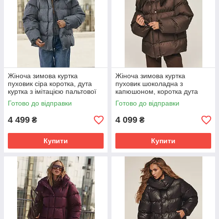
Жіноча зимова куртка
Жіноча зимова куртка
пуховик сіра коротка, дута
пуховик шоколадна з
куртка з імітацією пальтової
капюшоном, коротка дута
тканини біопух до -20°C 42-
куртка біопух до -20°C 44-50
Готово до відправки
Готово до відправки
48 розмір сіра
розмір шоколадна
4 499
4 099
₴
₴
Купити
Купити