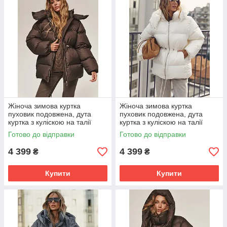
Жіноча зимова куртка
Жіноча зимова куртка
пуховик подовжена, дута
пуховик подовжена, дута
куртка з куліскою на талії
куртка з куліскою на талії
біопух до -20°C 46-50 розмір
біопух до -20°C 44-50 розмір
Готово до відправки
Готово до відправки
коричневий
молочна
4 399
4 399
₴
₴
Купити
Купити