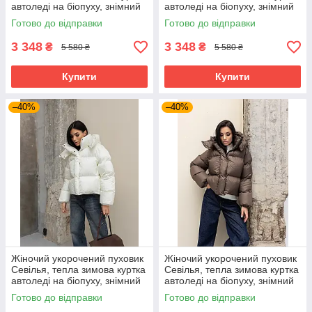
автоледі на біопуху, знімний
автоледі на біопуху, знімний
капюшон 44–50 чорний
капюшон 48–50 графіт
Готово до відправки
Готово до відправки
3 348
3 348
₴
₴
5 580 ₴
5 580 ₴
Купити
Купити
–40%
–40%
Жіночий укорочений пуховик
Жіночий укорочений пуховик
Севілья, тепла зимова куртка
Севілья, тепла зимова куртка
автоледі на біопуху, знімний
автоледі на біопуху, знімний
капюшон 40–44 молочна
капюшон 40–50 шоколад
Готово до відправки
Готово до відправки