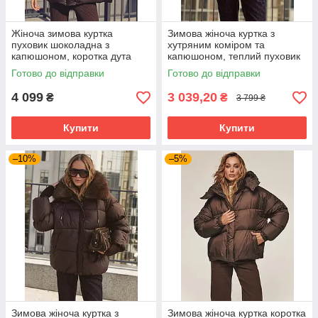
Жіноча зимова куртка
Зимова жіноча куртка з
пуховик шоколадна з
хутряним коміром та
капюшоном, коротка дута
капюшоном, теплий пуховик
куртка біопух до -20°C 44-50
оверсайз на біопуху (до
Готово до відправки
Готово до відправки
розмір шоколадна
-20°C) 46-48 розмір чорна
4 099
3 039,20
₴
₴
3 799 ₴
Купити
Купити
–10%
–5%
Зимова жіноча куртка з
Зимова жіноча куртка коротка