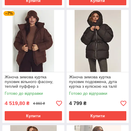
Купити
Купити
–7%
Жіноча зимова куртка
Жіноча зимова куртка
пуховик вільного фасону,
пуховик подовжена, дута
теплий пуффер з
куртка з куліскою на талії
капюшоном на синтепусі,
біопух до -20°C 44-48 розмір
Готово до відправки
Готово до відправки
розміри 42-52 шоколад
молочна
4 519,80
4 799
₴
₴
4 860 ₴
Купити
Купити