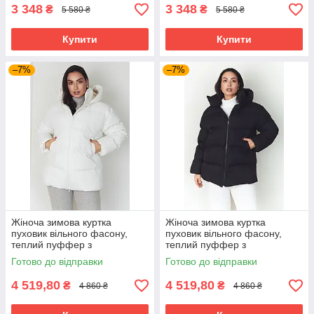
3 348
3 348
₴
₴
5 580 ₴
5 580 ₴
Купити
Купити
–7%
–7%
Жіноча зимова куртка
Жіноча зимова куртка
пуховик вільного фасону,
пуховик вільного фасону,
теплий пуффер з
теплий пуффер з
капюшоном на синтепусі,
капюшоном на синтепусі,
Готово до відправки
Готово до відправки
розміри 42-52 біла
розміри 42-52 чорна
4 519,80
4 519,80
₴
₴
4 860 ₴
4 860 ₴