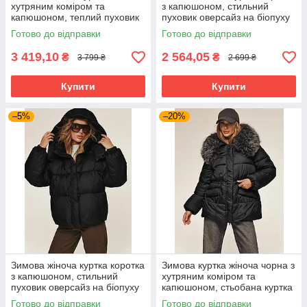
хутряним коміром та
з капюшоном, стильний
капюшоном, теплий пуховик
пуховик оверсайз на біопуху
оверсайз на біопуху (до
(до -15°C) 50 розмір бежева
Готово до відправки
Готово до відправки
-20°C) 44-52 розмір
шоколадна
3 419,10
2 564,05
₴
₴
3 799 ₴
2 699 ₴
Купити
Купити
–5%
–20%
Зимова жіноча куртка коротка
Зимова куртка жіноча чорна з
з капюшоном, стильний
хутряним коміром та
пуховик оверсайз на біопуху
капюшоном, стьобана куртка
(до -15°C) 48-50 розмір
на кулісці (біопух до -20°C)
Готово до відправки
Готово до відправки