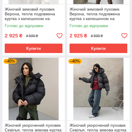
Жіночий зимовий пуховик
Жіночий зимовий пуховик
Верона, тепла подовжена
Верона, тепла подовжена
куртка з капюшоном на
куртка з капюшоном на
біопуху Huvis,
біопуху Huvis,
Готово до відправки
Готово до відправки
водовідштовхувальний пуфер
водовідштовхувальний пуфер
44–50 чорний
50 шоколад
2 925
2 925
₴
₴
4 500 ₴
4 500 ₴
Купити
Купити
–40%
–40%
Жіночий укорочений пуховик
Жіночий укорочений пуховик
Севілья, тепла зимова куртка
Севілья, тепла зимова куртка