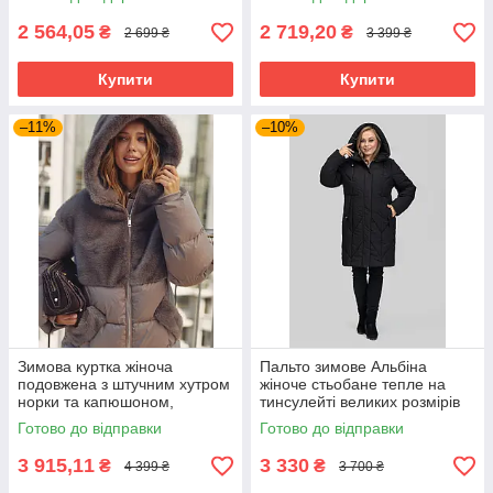
чорна
46-52 розмір
2 564,05
2 719,20
₴
₴
2 699 ₴
3 399 ₴
Купити
Купити
–11%
–10%
Зимова куртка жіноча
Пальто зимове Альбіна
подовжена з штучним хутром
жіноче стьобане тепле на
норки та капюшоном,
тинсулейті великих розмірів
утеплювач біопух 48-50
52-60 чорне
Готово до відправки
Готово до відправки
розмір бежева
3 915,11
3 330
₴
₴
4 399 ₴
3 700 ₴