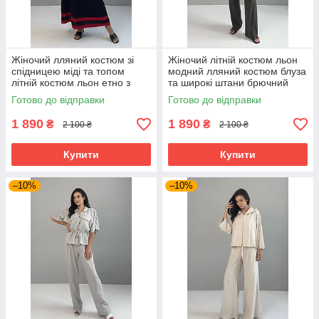
Жіночий лляний костюм зі
Жіночий літній костюм льон
спідницею міді та топом
модний лляний костюм блуза
літній костюм льон етно з
та широкі штани брючний
мереживом преміум чорний
костюм хакі 44-52 розміри
Готово до відправки
Готово до відправки
44-50 розміри
1 890
1 890
₴
₴
2 100 ₴
2 100 ₴
Купити
Купити
–10%
–10%