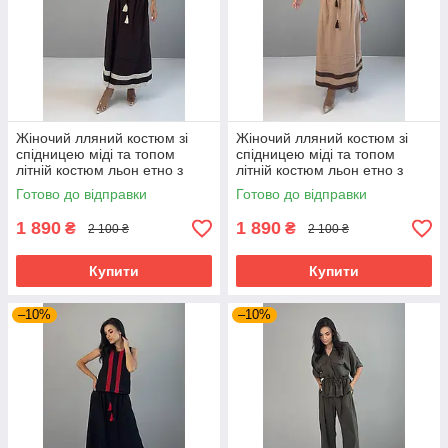
Жіночий лляний костюм зі
Жіночий лляний костюм зі
спідницею міді та топом
спідницею міді та топом
літній костюм льон етно з
літній костюм льон етно з
мереживом преміум шоколад
мереживом преміум бежевий
Готово до відправки
Готово до відправки
44-50 розміри
44-50 розміри
1 890
1 890
₴
₴
2 100 ₴
2 100 ₴
Купити
Купити
–10%
–10%