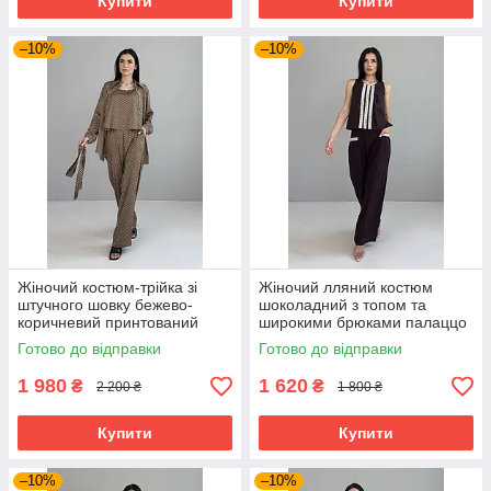
Купити
Купити
–10%
–10%
Жіночий костюм-трійка зі
Жіночий лляний костюм
штучного шовку бежево-
шоколадний з топом та
коричневий принтований
широкими брюками палаццо
літній 44-50 розміри
літній 44-50 розміри
Готово до відправки
Готово до відправки
1 980
1 620
₴
₴
2 200 ₴
1 800 ₴
Купити
Купити
–10%
–10%