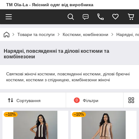
TM Ola-La - Якісний одяг від виробника
Товари та послуги
Костюми, комбінезони
Нарядні, п
Нарядні, повсякденні та ділові костюми та
комбінезони
Святкові жіночі костюми, повсякденні костюми, ділові брючні
костюми, костюми з спідницею, комбінезони жіночі
Сортування
0
Фільтри
–10%
–10%