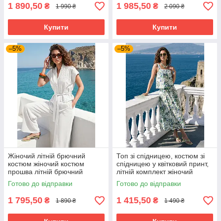
1 890,50
1 985,50
₴
₴
1 990 ₴
2 090 ₴
Купити
Купити
–5%
–5%
Жіночий літній брючний
Топ зі спідницею, костюм зі
костюм жіночий костюм
спідницею у квітковий принт,
прошва літній брючний
літній комплект жіночий
костюм натуральні тканини
спідниця з топом штапель
Готово до відправки
Готово до відправки
преміум молочний 46-54
44-50 розміри зелений
розміри
1 795,50
1 415,50
₴
₴
1 890 ₴
1 490 ₴