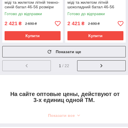
міді та жилетом літній темно-
міді та жилетом літній
синій батал 46-56 розміри
шоколадний батал 46-56
розміри
Готово до відправки
Готово до відправки
2 421
2 421
₴
₴
2 690 ₴
2 690 ₴
Купити
Купити
Показати ще
1
/ 22
На сайте
оптовые цены,
действуют от
3-х единиц одной ТМ.
Показати все
Интернет-магазин женкой одежды от производителя
Ola
-
La
–
это огромный выбор качественной одежды украинского