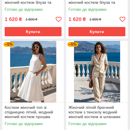
жіночий костюм блуза та
жіночий костюм блуза та
широкі штани 44-52 розміри
широкі штани 44-52 розміри
Готово до відправки
Готово до відправки
1 620
1 620
₴
₴
1 800 ₴
1 800 ₴
Купити
Купити
–5%
–5%
Костюм жіночий топ зі
Жіночий літній брючний
спідницею літній, модний
костюм з тенселу модний
жіночий костюм прошва
жіночий костюм зі штанами
молочний міді 44-50 розміри
на літо вільний бежевий 44-
Готово до відправки
Готово до відправки
50 розміри