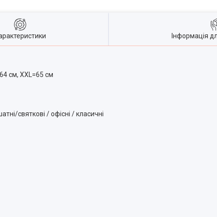
арактеристики
Інформація д
=64 см, XXL=65 см
шатні/святкові / офісні / класичні