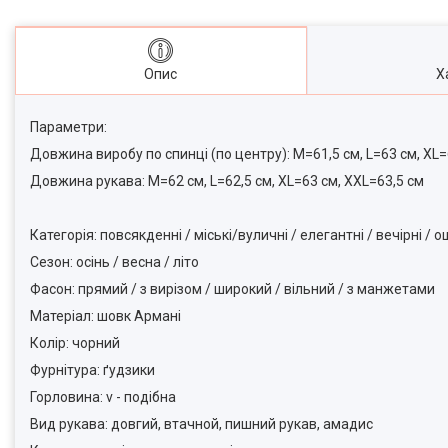
Опис
Х
Параметри:
Довжина виробу по спинці (по центру): M=61,5 см, L=63 см, XL
Довжина рукава: M=62 см, L=62,5 см, XL=63 см, XXL=63,5 см
Категорія: повсякденні / міські/вуличні / елегантні / вечірні / о
Сезон: осінь / весна / літо
Фасон: прямий / з вирізом / широкий / вільний / з манжетами
Матеріал: шовк Армані
Колір: чорний
Фурнітура: ґудзики
Горловина: v - подібна
Вид рукава: довгий, втачной, пишний рукав, амадис