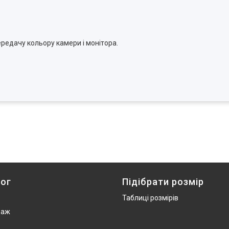
ередачу кольору камери і монітора.
ог
Підібрати розмір
Таблиці розмірів
даж