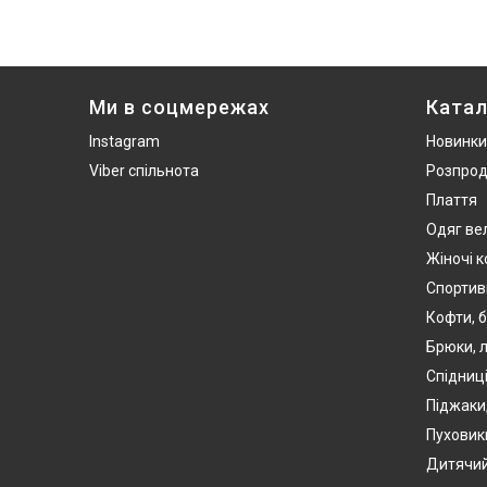
Ми в соцмережах
Катал
Instagram
Новинки
Viber спільнота
Розпро
Плаття
Одяг ве
Жіночі 
Спортив
Кофти, б
Брюки, л
Спідниці
Піджаки
Пуховики
Дитячий