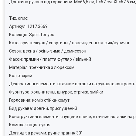
Довжина рукава від горловини: M=66,5 см, L=67 см, XL=67,5 см
Тих. опис:
Артикул: 1217.3669
Колекція: Sport for you
Категорія: кежуал / спортивні / повсякденні / міські/вуличні
Сезон: весна / осінь-зима / демисезон
Фасон: прямий / плаття футляр / вільний
Матеріал: трехнитка з люрексом
Колір: сірий
Декоративні елементи: втачние вставки на рукавах контрастно
Фурнітура: хольнитены, шнурок, стрічка, змійки
Горловина: комір стійка-хомут
Вид рукава: довгий, приспущений
Конструктивні елементи: спущене плече, втачние вставки на ру
Комплектація: сукня
Догляд за речами: ручне прання 30°