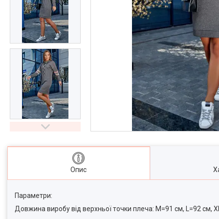
Опис
Х
Параметри:
Довжина виробу від верхньої точки плеча: M=91 см, L=92 см, X