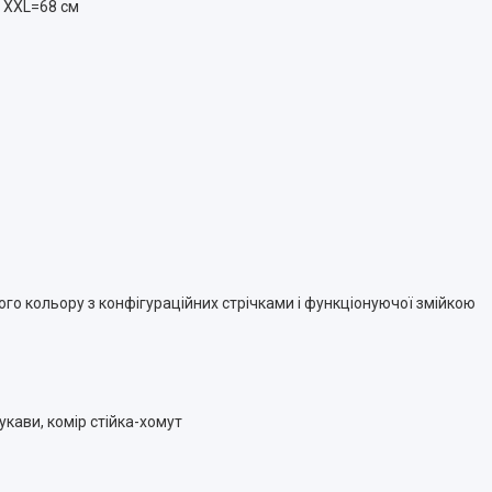
, XXL=68 см
го кольору з конфігураційних стрічками і функціонуючої змійкою
кави, комір стійка-хомут