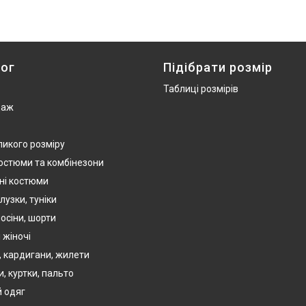
ог
Підібрати розмір
Таблиці розмірів
даж
ликого розміру
костюми та комбінезони
ні костюми
лузки, туніки
осіни, шорти
 жіночі
, кардигани, жилети
, куртки, пальто
 одяг