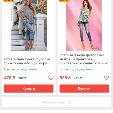
–30%
–30%
Красива жіноча футболка з
Літня вільна туніка фуболка
квітковим принтом і
трикотажна 42-52 розміру
оригінальною спинкою 42-52
розміри
Готово до відправки
Готово до відправки
476
525
₴
₴
680 ₴
750 ₴
Купити
Купити
Показати ще