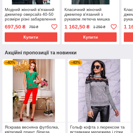
Модний жіночий в'язаний
Класичний жіночий
Клас
джемпер оверсайз 40-50
джемпер в'язаний з
джем
розміри різні забарвлення
рукавом летюча мишка
рука
42-48 розміри різні
42-4
697,50
1 162,50
1 1
₴
₴
750 ₴
1 250 ₴
кольори чорний
коль
Купити
Купити
Акційні пропозиції та новинки
–40%
–40%
Яскрава весняна футболка,
Гольф кофта з люрексом та
квітковий принт, бірюза,
вставками мережива і сітки