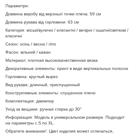
Параметри:
Довжина виробу від верхньої точки плеча: 59 см
Довжина рукава від горловини: 63 см
Категорія: міські/вуличні / елегантні / вечірні / ошатні/святкові /
класичні
Сезон: осінь / весна / літо
Фасон: вільний / кажан
Материал: плотная высококачественная вязка
Декоративные элементы: принт в виде вертикальных полосок
Горловина: круглый вырез
Вид рукава: длинный, приспущенный
Конструктивные элементы: спущенное плечо
Комплектация: джемпер
Уход за вещами: ручная стирка до 30°
Информация: Модель в универсальном размере. Подходит
на параметры с S по XL.
Обратите внимание!: Цвет изделия может отличаться,