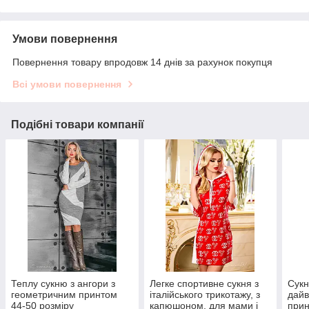
Умови повернення
Повернення товару впродовж 14 днів за рахунок покупця
Всі умови повернення
Подібні товари компанії
Теплу сукню з ангори з
Легке спортивне сукня з
Сукн
геометричним принтом
італійського трикотажу, з
дайв
44-50 розміру
капюшоном, для мами і
прин