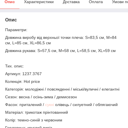
Опис
Характеристики
Доставка
Оплата
Умови п
Опис
Параметри:
Довжина виробу від верхньої точки плеча: S=83,5 см, M=84
см, L=85 см, XL=86,5 см
Довжина рукава: S=57,5 см, M=58 см, L=58,5 см, XL=59 см
Тих. опис:
Артикул: 1237.3767
Колекція: Hot price
Категорія: молодіжні / повсякденні / міські/вуличні / елегантні
Сезон: весна / осінь-зима / демисезон
Фасон: приталений /
сукні
олівець / силуетний / облягаючий
Матеріал: трикотаж прінтованний
Колір: темно-синій з червоним
Горловина: круглий виріз