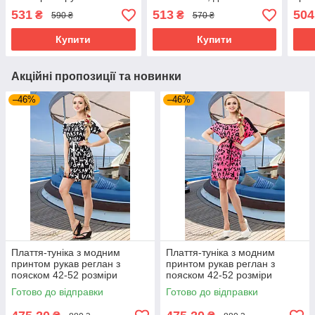
доньки, 44-50 розміри
всій
531
513
504
₴
₴
590 ₴
570 ₴
розм
Купити
Купити
Акційні пропозиції та новинки
–46%
–46%
Плаття-туніка з модним
Плаття-туніка з модним
принтом рукав реглан з
принтом рукав реглан з
пояском 42-52 розміри
пояском 42-52 розміри
Готово до відправки
Готово до відправки