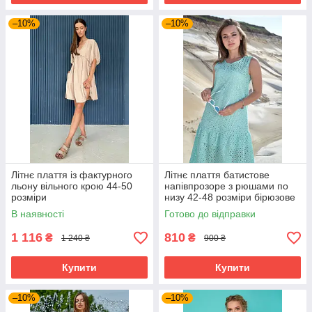
–10%
–10%
Літнє плаття із фактурного
Літнє плаття батистове
льону вільного крою 44-50
напівпрозоре з рюшами по
розміри
низу 42-48 розміри бірюзове
В наявності
Готово до відправки
1 116
810
₴
₴
1 240 ₴
900 ₴
Купити
Купити
–10%
–10%