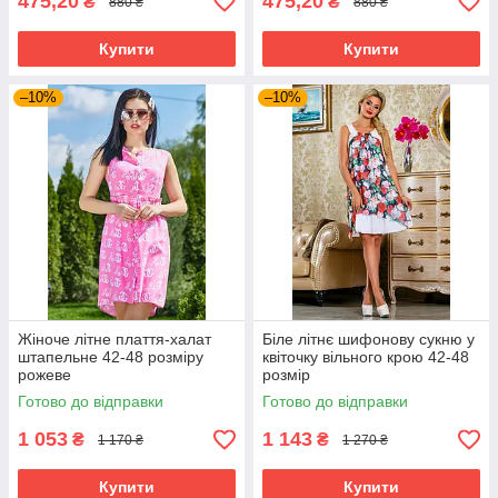
475,20
475,20
₴
₴
880 ₴
880 ₴
Купити
Купити
–10%
–10%
Жіноче літне плаття-халат
Біле літнє шифонову сукню у
штапельне 42-48 розміру
квіточку вільного крою 42-48
рожеве
розмір
Готово до відправки
Готово до відправки
1 053
1 143
₴
₴
1 170 ₴
1 270 ₴
Купити
Купити