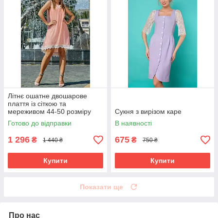
Літнє ошатне двошарове
плаття із сіткою та
мереживом 44-50 розміру
Сукня з вирізом каре
різні забарвлення
Готово до відправки
В наявності
Персиковий, 46
1 296
675
₴
₴
1 440 ₴
750 ₴
Купити
Купити
Показати ще
Про нас