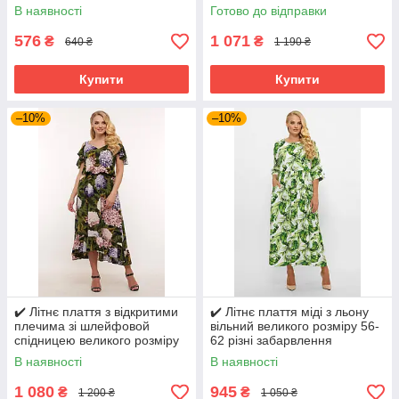
48-54
В наявності
Готово до відправки
576
1 071
₴
₴
640 ₴
1 190 ₴
Купити
Купити
–10%
–10%
✔️ Літнє плаття з відкритими
✔️ Літнє плаття міді з льону
плечима зі шлейфовой
вільний великого розміру 56-
спідницею великого розміру
62 різні забарвлення
54-60
В наявності
В наявності
1 080
945
₴
₴
1 200 ₴
1 050 ₴