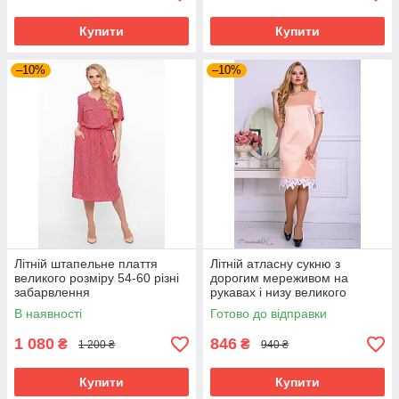
Купити
Купити
–10%
–10%
Літній штапельне плаття
Літній атласну сукню з
великого розміру 54-60 різні
дорогим мереживом на
забарвлення
рукавах і низу великого
розміру 50-56 розміру
В наявності
Готово до відправки
1 080
846
₴
₴
1 200 ₴
940 ₴
Купити
Купити