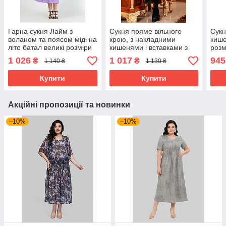
Гарна сукня Лайм з
Сукня пряме вільного
Сукн
воланом та поясом міді на
крою, з накладними
кише
літо батал великі розміри
кишенями і вставками з
розм
50-60 різні кольори
тисненої еко-шкіри, 42
1 026
1 017
945
₴
₴
1 140 ₴
1 130 ₴
розмір
Купити
Купити
Акційні пропозиції та новинки
–10%
–10%