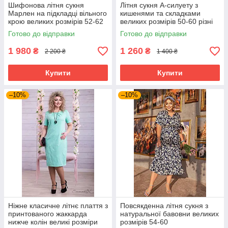
Шифонова літня сукня
Літня сукня А-силуету з
Марлен на підкладці вільного
кишенями та складками
крою великих розмірів 52-62
великих розмірів 50-60 різні
різні кольори
кольори сіра
Готово до відправки
Готово до відправки
1 980
1 260
₴
₴
2 200 ₴
1 400 ₴
Купити
Купити
–10%
–10%
Ніжне класичне літнє плаття з
Повсякденна літня сукня з
принтованого жаккарда
натуральної бавовни великих
нижче колін великі розміри
розмірів 54-60