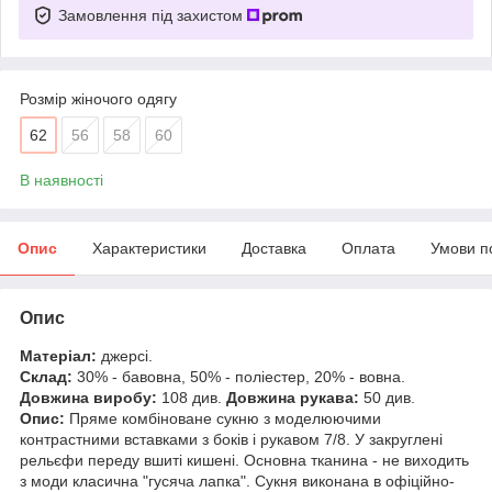
Замовлення під захистом
Розмір жіночого одягу
62
56
58
60
В наявності
Опис
Характеристики
Доставка
Оплата
Умови п
Опис
Матеріал:
джерсі.
Склад:
30% - бавовна, 50% - поліестер, 20% - вовна.
Довжина виробу:
108 див.
Довжина рукава:
50 див.
Опис:
Пряме комбіноване сукню з моделюючими
контрастними вставками з боків і рукавом 7/8. У закруглені
рельєфи переду вшиті кишені. Основна тканина - не виходить
з моди класична "гусяча лапка". Сукня виконана в офіційно-