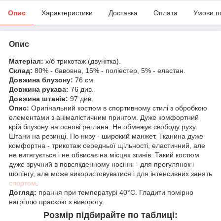
Опис
Характеристики
Доставка
Оплата
Умови п
Опис
Матеріал:
х/б трикотаж (двунітка).
Склад:
80% - бавовна, 15% - поліестер, 5% - еластан.
Довжина блузону:
76 см.
Довжина рукава:
76 див.
Довжина штанів:
97 див.
Опис:
Оригінальний костюм в спортивному стилі з обробкою
елементами з анімалістичним принтом. Дуже комфортний
крій блузону на основі реглана. Не обмежує свободу руху.
Штани на резинці. По низу - широкий манжет. Тканина дуже
комфортна - трикотаж середньої щільності, еластичний, але
не витягується і не обвисає на місцях згинів. Такий костюм
дуже зручний в повсякденному носінні - для прогулянок і
шопінгу, але може використовуватися і для інтенсивних занять
спортом
.
Догляд:
прання при температурі 40°C. Гладити помірно
нагрітою праскою з вивороту.
Розмір підбирайте по таблиці: