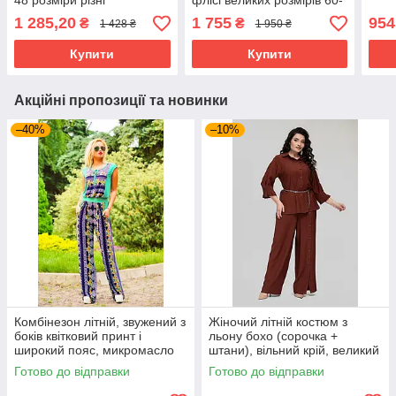
48 розміри різні
флісі великих розмірів 60-
забарвлення
64 бежевий
1 285,20
1 755
954
₴
₴
1 428 ₴
1 950 ₴
Купити
Купити
Акційні пропозиції та новинки
–40%
–10%
Комбінезон літній, звужений з
Жіночий літній костюм з
боків квітковий принт і
льону бохо (сорочка +
широкий пояс, микромасло
штани), вільний крій, великий
розмір 52 кориця
Готово до відправки
Готово до відправки