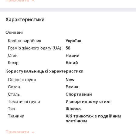
Приховати
Характеристики
Основні
Країна виробник
Україна
Розмір жіночого одягу (UA)
58
Стан
Новий
Колір
Білий
Користувальницькі характеристики
Основні групи
New
Сезон
Весна
Стиль
Спортивний
Тематичні групи
У спортивному стилі
Тип
Жіноча
Тканини
Х/б трикотаж з подвійним
плетінням
Приховати