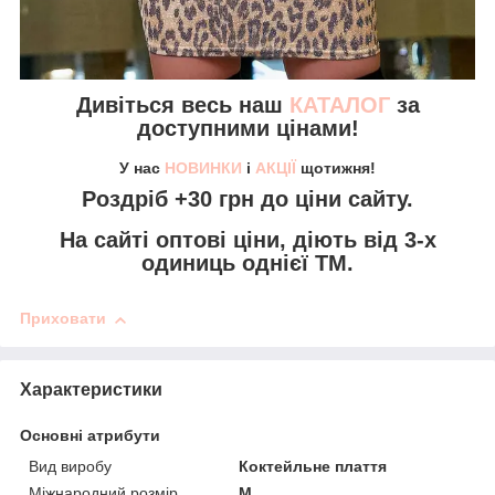
Дивіться весь наш
КАТАЛОГ
за
доступними цінами!
У нас
НОВИНКИ
і
АКЦІЇ
щотижня!
Роздріб +30 грн
до ціни сайту.
На сайті
оптові ціни,
діють від 3-х
одиниць однієї ТМ.
Приховати
Характеристики
Основні атрибути
Вид виробу
Коктейльне плаття
Міжнародний розмір
M