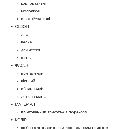
корпоративні
молодіжні
ошатні/святкові
СЕЗОН
літо
весна
демисезон
осінь
ФАСОН
приталений
вільний
облягаючий
летюча миша
МАТЕРІАЛ
прінтованний трикотаж з люрексом
КОЛІР
срібло з антрацитовым леопардовим принтом