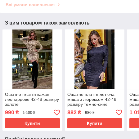
Всі умови повернення
З цим товаром також замовляють
Ошатне плаття кажан
Ошатне плаття летюча
Ошат
леопардове 42-48 розміру
миша з люрексом 42-48
миша
золоте
розміру темно-синє
розм
990
882
1 0
₴
₴
1 100 ₴
980 ₴
Купити
Купити