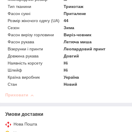
Тип тканини
Трикотаж
Фасон сукні
Приталене
Розмір жіночого одягу (UA)
44
Сезон
Зима
Фасон вирізу горловини
Виріз-човник
Фасон рукава
Летюча миша
Візерунки і принти
Леопардовий принт
Довжина рукава
Довгий
Наявність корсету
Ні
Шлейф
Ні
Країна виробник
Україна
Стан
Новий
Приховати
Умови доставки
Нова Пошта