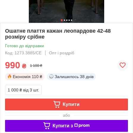
Ошатне плаття кажан леопардове 42-48
розміру срібне
Готово до відправки
Код: 1273.3885/СЕ
Опт і роздріб
990
₴
1 100 ₴
Економія
110 ₴
Залишилось
38 днів
1 000 ₴
від 3 шт.
Купити
або
Купити з