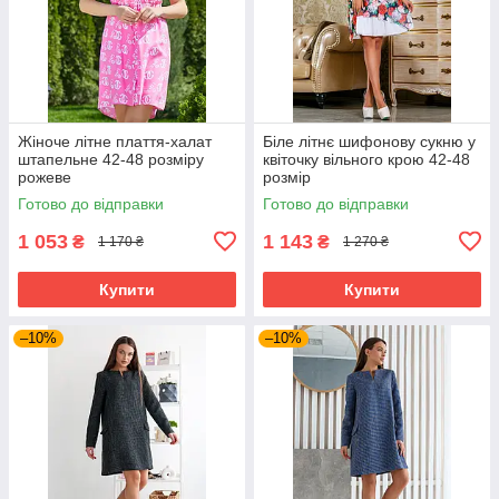
Жіноче літне плаття-халат
Біле літнє шифонову сукню у
штапельне 42-48 розміру
квіточку вільного крою 42-48
рожеве
розмір
Готово до відправки
Готово до відправки
1 053
1 143
₴
₴
1 170 ₴
1 270 ₴
Купити
Купити
–10%
–10%