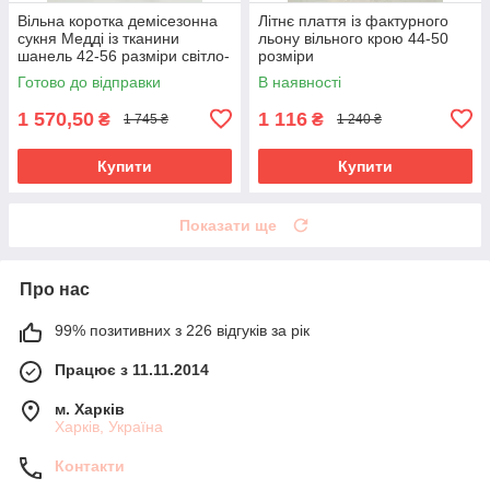
Вільна коротка демісезонна
Літнє плаття із фактурного
сукня Медді із тканини
льону вільного крою 44-50
шанель 42-56 разміри світло-
розміри
сіра
Готово до відправки
В наявності
1 570,50
1 116
₴
₴
1 745 ₴
1 240 ₴
Купити
Купити
Показати ще
Про нас
99% позитивних з 226 відгуків за рік
Працює з 11.11.2014
м. Харків
Харків, Україна
Контакти