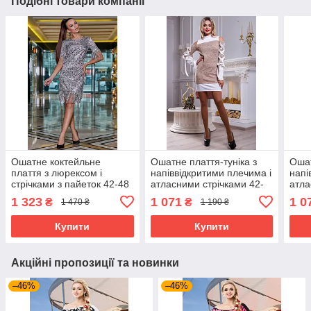
Подібні товари компанії
Ошатне коктейльне
Ошатне плаття-туніка з
Ошат
плаття з люрексом і
напіввідкритими плечима і
напі
стрічками з пайеток 42-48
атласними стрічками 42-
атла
розміру срібне
48 розміру
48 р
1 323
1 071
1 0
₴
₴
1 470 ₴
1 190 ₴
леопардове
Купити
Купити
Акційні пропозиції та новинки
–46%
–46%