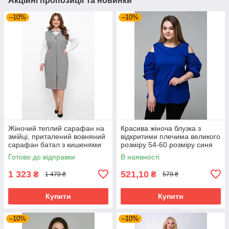
Акційні пропозиції та новинки
–10%
–10%
Жіночий теплий сарафан на
Красива жіноча блузка з
змійці, приталений вовняний
відкритими плечима великого
сарафан батал з кишенями
розміру 54-60 розміру синя
великих розмірів 54-64
Готово до відправки
В наявності
розміри сірий
1 323
521,10
₴
₴
1 470 ₴
579 ₴
Купити
Купити
–10%
–10%