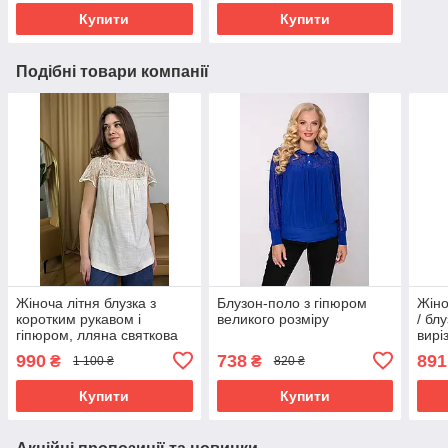
Купити
Купити
Подібні товари компанії
Жіноча літня блузка з
Блузон-поло з гіпюром
Жіно
коротким рукавом і
великого розміру
/ бл
гіпюром, лляна святкова
вирі
легка модна бежева блуза
розм
990
738
891
₴
₴
1 100 ₴
820 ₴
44 розміри
Купити
Купити