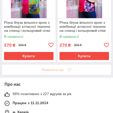
Річна блуза вільного крою з
Річна блуза вільного крою з
комбінації атласної тканини
комбінації атласної тканини
на спинці і кольоровий сітки
на спинці і кольоровий сітки
великого розміру 52-62
великого розміру 52-62
В наявності
В наявності
270
270
₴
₴
300 ₴
300 ₴
Купити
Купити
Показати ще
Про нас
99% позитивних з 227 відгуків за рік
Працює з 11.11.2014
м. Харків