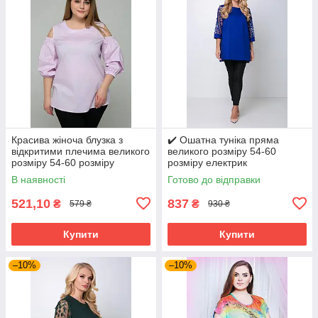
Красива жіноча блузка з
✔️ Ошатна туніка пряма
відкритими плечима великого
великого розміру 54-60
розміру 54-60 розміру
розміру електрик
бузкова
В наявності
Готово до відправки
521,10
837
₴
₴
579 ₴
930 ₴
Купити
Купити
–10%
–10%