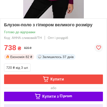
Блузон-поло з гіпюром великого розміру
Готово до відправки
Код: АННА сливовий/ТН
Опт і роздріб
738
₴
820 ₴
Економія
82 ₴
Залишилось
37 днів
720 ₴
від 3 шт.
Купити
або
Купити з