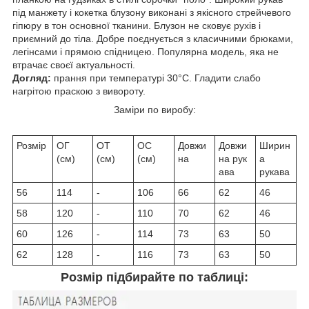
під манжету і кокетка блузону виконані з якісного стрейчевого
гіпюру в тон основної тканини. Блузон не сковує рухів і
приємний до тіла. Добре поєднується з класичними брюками,
легінсами і прямою спідницею. Популярна модель, яка не
втрачає своєї актуальності.
Догляд:
прання при температурі 30°C. Гладити слабо
нагрітою праскою з вивороту.
Заміри по виробу:
Розмір
ОГ
ОТ
ОС
Довжи
Довжи
Ширин
(см)
(см)
(см)
на
на рук
а
ава
рукава
56
114
-
106
66
62
46
58
120
-
110
70
62
46
60
126
-
114
73
63
50
62
128
-
116
73
63
50
Розмір підбирайте по таблиці: