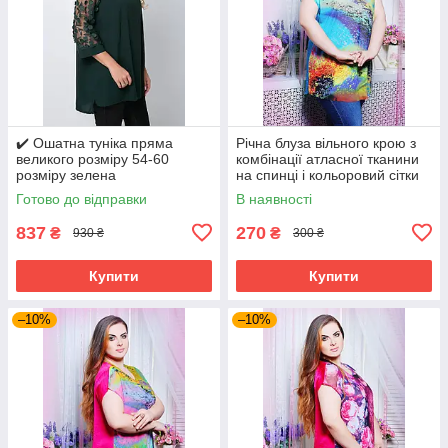
✔️ Ошатна туніка пряма
Річна блуза вільного крою з
великого розміру 54-60
комбінації атласної тканини
розміру зелена
на спинці і кольоровий сітки
великого розміру 52-62
Готово до відправки
В наявності
837
270
₴
₴
930 ₴
300 ₴
Купити
Купити
–10%
–10%