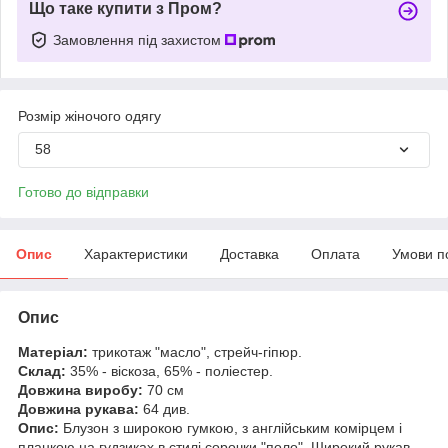
Що таке купити з Пром?
Замовлення під захистом
Розмір жіночого одягу
58
Готово до відправки
Опис
Характеристики
Доставка
Оплата
Умови п
Опис
Матеріал:
трикотаж "масло", стрейч-гіпюр.
Склад:
35% - віскоза, 65% - поліестер.
Довжина виробу:
70 см
Довжина рукава:
64 див.
Опис:
Блузон з широкою гумкою, з англійським комірцем і
планкою на гудзиках в стилі сорочки "поло". Широкий рукав