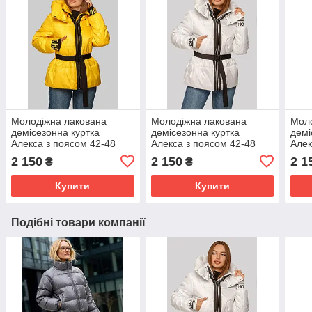
Молодіжна лакована
Молодіжна лакована
Моло
демісезонна куртка
демісезонна куртка
демі
Алекса з поясом 42-48
Алекса з поясом 42-48
Алек
розміри гірчиці
розміру біла
розм
2 150
2 150
2 1
₴
₴
Купити
Купити
Подібні товари компанії