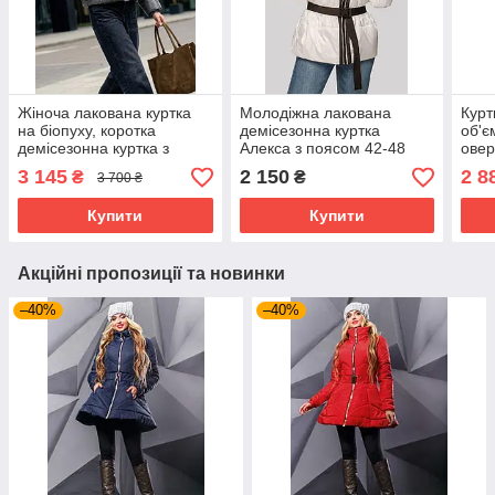
Жіноча лакована куртка
Молодіжна лакована
Курт
на біопуху, коротка
демісезонна куртка
об'є
демісезонна куртка з
Алекса з поясом 42-48
овер
високим коміром 42-50
розміру біла
різн
3 145
2 150
2 8
₴
₴
3 700 ₴
розміри сіра
Купити
Купити
Акційні пропозиції та новинки
–40%
–40%