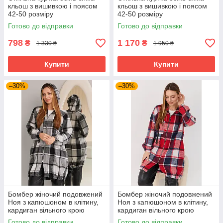
кльош з вишивкою і поясом
кльош з вишивкою і поясом
42-50 розміру
42-50 розміру
Готово до відправки
Готово до відправки
798
1 170
₴
₴
1 330 ₴
1 950 ₴
Купити
Купити
–30%
–30%
Бомбер жіночий подовжений
Бомбер жіночий подовжений
Ноя з капюшоном в клітину,
Ноя з капюшоном в клітину,
кардиган вільного крою
кардиган вільного крою
великих розмірів сірий
великих розмірів червоний
Готово до відправки
Готово до відправки