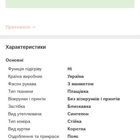
Приховати
Характеристики
Основні
Функція підігріву
Ні
Країна виробник
Україна
Фасон рукава
З манжетом
Тип тканини
Плащівка
Візерунки і принти
Без візерунків і принтів
Застібка
Блискавка
Вид утеплювача
Синтепон
Тип коміра
Стійка
Вид куртки
Коротка
Оздоблення та прикраси
Пояс