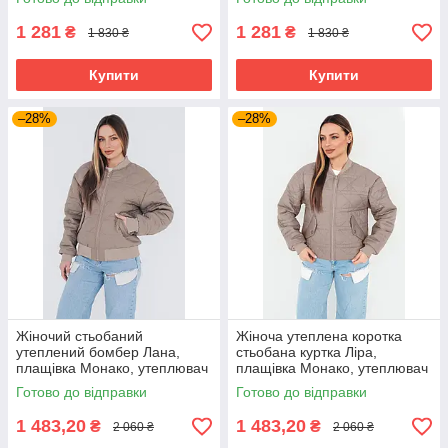
1 281
1 281
₴
₴
1 830 ₴
1 830 ₴
Купити
Купити
–28%
–28%
Жіночий стьобаний
Жіноча утеплена коротка
утеплений бомбер Лана,
стьобана куртка Ліра,
плащівка Монако, утеплювач
плащівка Монако, утеплювач
Тінсулейт 120 бежевий
Тінсулейт 120 бежева
Готово до відправки
Готово до відправки
1 483,20
1 483,20
₴
₴
2 060 ₴
2 060 ₴