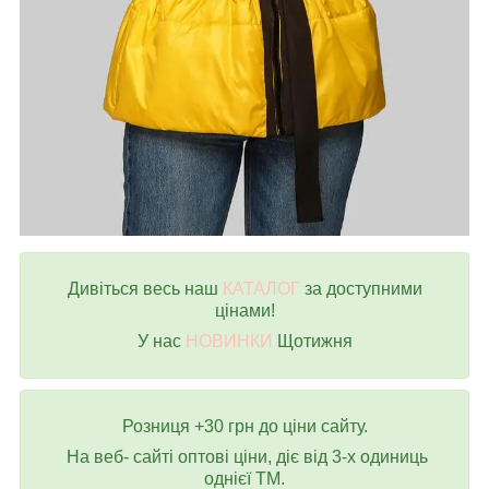
Дивіться весь наш
КАТАЛОГ
за доступними
цінами!
У нас
НОВИНКИ
Щотижня
Розниця +30 грн до ціни сайту.
На веб- сайті оптові ціни, діє від 3-х одиниць
однієї ТМ.