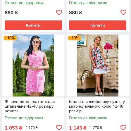
Готово до відправки
Готово до відправки
880
880
₴
₴
Купити
Купити
–10%
–10%
Жіноче літне плаття-халат
Біле літнє шифонову сукню у
штапельне 42-48 розміру
квіточку вільного крою 42-48
рожеве
розмір
Готово до відправки
Готово до відправки
1 053
1 143
₴
₴
1 170 ₴
1 270 ₴