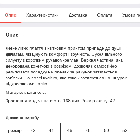
Опис
Характеристики
Доставка
Оплата
Умови п
Опис
Легке літнє плаття з квітковим принтом припаде до душі
дівчатам, які цінують комфорт і зручність. Сукня вільного
силуету з коротким рукавом-реглан. Верхня частина, яка
декорована кокеткою з розрізом, дозволяє самостійно
регулювати посадку на плечах за рахунок затягається
зав'язки. На поясі куліска, яка також затягується на шнурок,
підкреслюючи талію.
Матеріал: штапель.
Зростання моделі на фото: 168 див. Розмір одягу: 42
Довжина виробу:
розмір
42
44
46
48
50
52