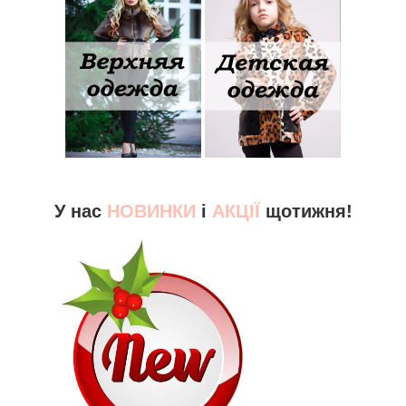
У нас
НОВИНКИ
і
АКЦІЇ
щотижня!