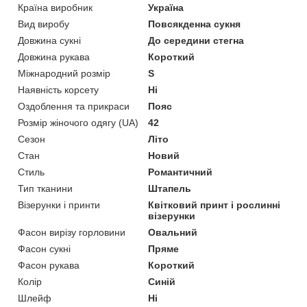
Країна виробник
Україна
Вид виробу
Повсякденна сукня
Довжина сукні
До середини стегна
Довжина рукава
Короткий
Міжнародний розмір
S
Наявність корсету
Ні
Оздоблення та прикраси
Пояс
Розмір жіночого одягу (UA)
42
Сезон
Літо
Стан
Новий
Стиль
Романтичний
Тип тканини
Штапель
Візерунки і принти
Квітковий принт і рослинні
візерунки
Фасон вирізу горловини
Овальний
Фасон сукні
Пряме
Фасон рукава
Короткий
Колір
Синій
Шлейф
Ні