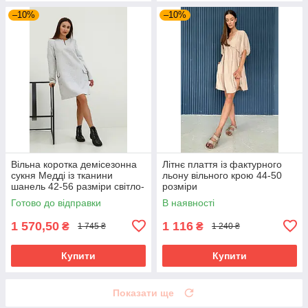
–10%
–10%
Вільна коротка демісезонна
Літнє плаття із фактурного
сукня Медді із тканини
льону вільного крою 44-50
шанель 42-56 разміри світло-
розміри
сіра
Готово до відправки
В наявності
1 570,50
1 116
₴
₴
1 745 ₴
1 240 ₴
Купити
Купити
Показати ще