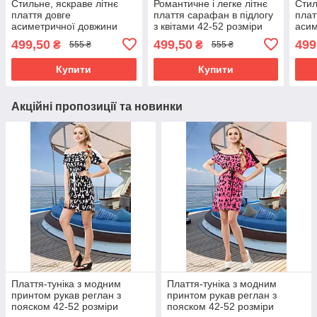
Стильне, яскраве літнє
Романтичне і легке літнє
Стил
плаття довге
плаття сарафан в підлогу
плат
асиметричної довжини
з квітами 42-52 розміри
асим
квітковий принт 42-52
квіт
499,50
499,50
499
₴
₴
555 ₴
555 ₴
розміри
розм
Купити
Купити
Акційні пропозиції та новинки
Плаття-туніка з модним
Плаття-туніка з модним
принтом рукав реглан з
принтом рукав реглан з
пояском 42-52 розміри
пояском 42-52 розміри