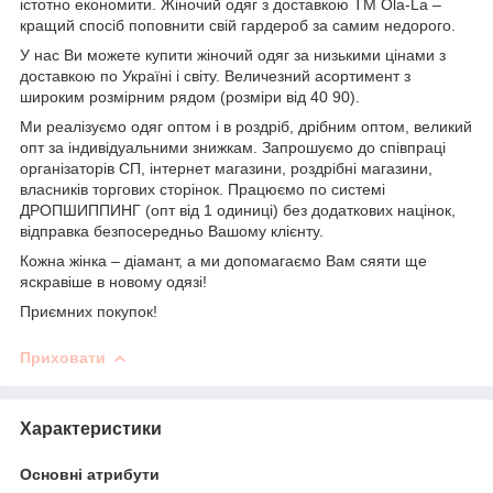
істотно економити. Жіночий одяг з доставкою
TM
Ola
-
La
–
кращий спосіб поповнити свій гардероб за самим недорого.
У нас Ви можете купити жіночий одяг за низькими цінами з
доставкою по Україні і світу. Величезний асортимент з
широким розмірним рядом (розміри від 40 90).
Ми реалізуємо одяг оптом і в роздріб, дрібним оптом, великий
опт за індивідуальними знижкам. Запрошуємо до співпраці
організаторів СП, інтернет магазини, роздрібні магазини,
власників торгових сторінок. Працюємо по системі
ДРОПШИППИНГ (опт від 1 одиниці) без додаткових націнок,
відправка безпосередньо Вашому клієнту.
Кожна жінка – діамант, а ми допомагаємо Вам сяяти ще
яскравіше в новому одязі!
Приємних покупок!
Приховати
Характеристики
Основні атрибути