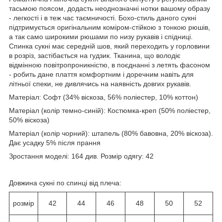
тасьмою поясом, додасть неоднозначні нотки вашому образу
- легкості і в теж час таємничості. Бохо-стиль даного сукні
підтримується оригінальним коміром-стійкою з тонкою рюшів,
а так само широкими рюшами по низу рукавів і спідниці.
Спинка сукні має середній шов, який переходить у горловини
в розріз, застібається на гудзик. Тканина, що володіє
відмінною повітропроникністю, в поєднанні з летять фасоном
- робить дане плаття комфортним і доречним навіть для
літньої спеки, не дивлячись на наявність довгих рукавів.
Матеріал: Софт (34% віскоза, 56% поліестер, 10% коттон)
Матеріал (колір темно-синій): Костюмка-креп (50% поліестер,
50% віскоза)
Матеріал (колір чорний): штапель (80% бавовна, 20% віскоза).
Дає усадку 5% після прання
Зростання моделі: 164 див. Розмір одягу: 42
Довжина сукні по спинці від плеча:
розмір
42
44
46
48
50
52