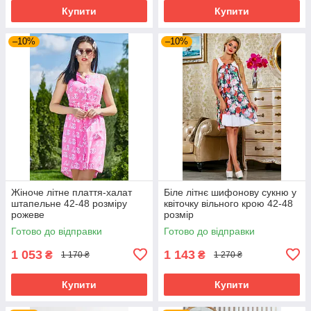
Купити
Купити
–10%
–10%
Жіноче літне плаття-халат
Біле літнє шифонову сукню у
штапельне 42-48 розміру
квіточку вільного крою 42-48
рожеве
розмір
Готово до відправки
Готово до відправки
1 053
1 143
₴
₴
1 170 ₴
1 270 ₴
Купити
Купити