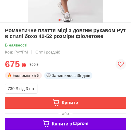
Романтичне плаття міді з довгим рукавом Рут
в стилі бохо 42-52 розміри фіолетове
В наявності
Код: Рут/РМ
Опт і роздріб
675
₴
750 ₴
Економія
75 ₴
Залишилось
35 днів
730 ₴
від 3 шт.
Купити
або
Купити з