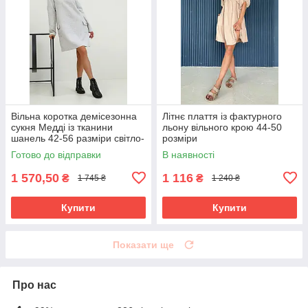
Вільна коротка демісезонна
Літнє плаття із фактурного
сукня Медді із тканини
льону вільного крою 44-50
шанель 42-56 разміри світло-
розміри
сіра
Готово до відправки
В наявності
1 570,50
1 116
₴
₴
1 745 ₴
1 240 ₴
Купити
Купити
Показати ще
Про нас