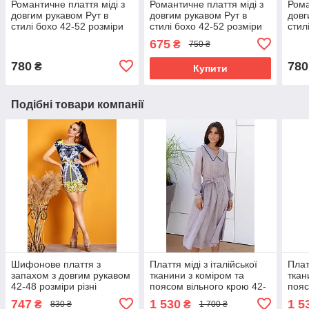
Романтичне плаття міді з
Романтичне плаття міді з
Рома
довгим рукавом Рут в
довгим рукавом Рут в
довг
стилі бохо 42-52 розміри
стилі бохо 42-52 розміри
стил
чорне
фіолетове
сіро
675
₴
750 ₴
780
780
₴
Купити
Подібні товари компанії
Шифонове плаття з
Плаття міді з італійської
Плат
запахом з довгим рукавом
тканини з коміром та
ткан
42-48 розміри різні
поясом вільного крою 42-
пояс
забарвлення
52 розміри різні кольори
52 р
747
1 530
1 5
₴
₴
830 ₴
1 700 ₴
марсала
блак