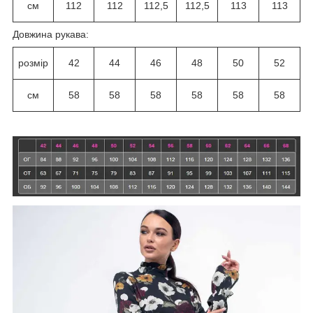
см
112
112
112,5
112,5
113
113
Довжина рукава:
розмір
42
44
46
48
50
52
см
58
58
58
58
58
58