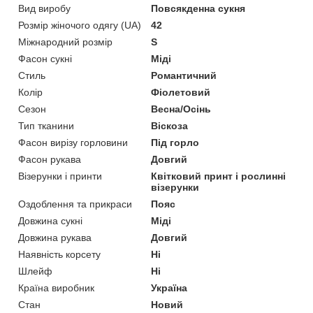
Вид виробу
Повсякденна сукня
Розмір жіночого одягу (UA)
42
Міжнародний розмір
S
Фасон сукні
Міді
Стиль
Романтичний
Колір
Фіолетовий
Сезон
Весна/Осінь
Тип тканини
Віскоза
Фасон вирізу горловини
Під горло
Фасон рукава
Довгий
Візерунки і принти
Квітковий принт і рослинні
візерунки
Оздоблення та прикраси
Пояс
Довжина сукні
Міді
Довжина рукава
Довгий
Наявність корсету
Ні
Шлейф
Ні
Країна виробник
Україна
Стан
Новий