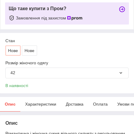
Що таке купити з Пром?
Замовлення під захистом
Стан
Нове
Нове
Розмір жіночого одягу
42
В наявності
Опис
Характеристики
Доставка
Оплата
Умови п
Опис
Романтична і жіночна сукня вільного силуету з регульованим