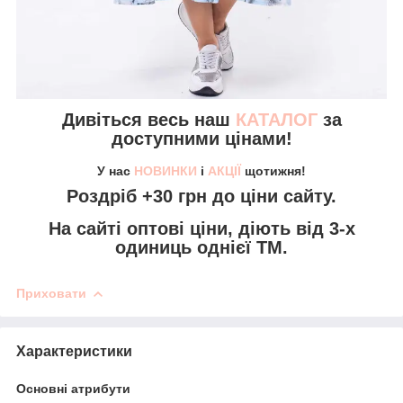
Дивіться весь наш
КАТАЛОГ
за
доступними цінами!
У нас
НОВИНКИ
і
АКЦІЇ
щотижня!
Роздріб +30 грн
до ціни сайту.
На сайті
оптові ціни,
діють від 3-х
одиниць однієї ТМ.
Приховати
Характеристики
Основні атрибути