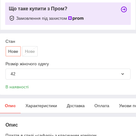
Що таке купити з Пром?
Замовлення під захистом
Стан
Нове
Нове
Розмір жіночого одягу
42
В наявності
Опис
Характеристики
Доставка
Оплата
Умови п
Опис
Плаття в стилі «сафарі» з класичним коміром,