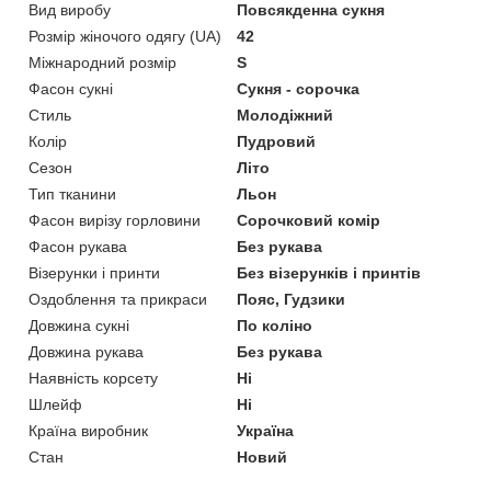
Вид виробу
Повсякденна сукня
Розмір жіночого одягу (UA)
42
Міжнародний розмір
S
Фасон сукні
Сукня - сорочка
Стиль
Молодіжний
Колір
Пудровий
Сезон
Літо
Тип тканини
Льон
Фасон вирізу горловини
Сорочковий комір
Фасон рукава
Без рукава
Візерунки і принти
Без візерунків і принтів
Оздоблення та прикраси
Пояс, Гудзики
Довжина сукні
По коліно
Довжина рукава
Без рукава
Наявність корсету
Ні
Шлейф
Ні
Країна виробник
Україна
Стан
Новий