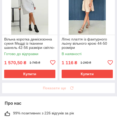
Вільна коротка демісезонна
Літнє плаття із фактурного
сукня Медді із тканини
льону вільного крою 44-50
шанель 42-56 разміри світло-
розміри
сіра
Готово до відправки
В наявності
1 570,50
1 116
₴
₴
1 745 ₴
1 240 ₴
Купити
Купити
Показати ще
Про нас
99% позитивних з 226 відгуків за рік