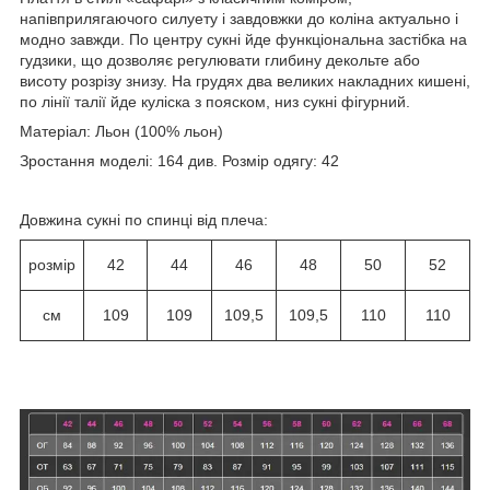
напівприлягаючого силуету і завдовжки до коліна актуально і
модно завжди. По центру сукні йде функціональна застібка на
гудзики, що дозволяє регулювати глибину декольте або
висоту розрізу знизу. На грудях два великих накладних кишені,
по лінії талії йде куліска з пояском, низ сукні фігурний.
Матеріал: Льон (100% льон)
Зростання моделі: 164 див. Розмір одягу: 42
Довжина сукні по спинці від плеча:
розмір
42
44
46
48
50
52
см
109
109
109,5
109,5
110
110