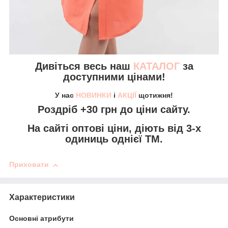
Дивіться весь наш
КАТАЛОГ
за
доступними цінами!
У нас
НОВИНКИ
і
АКЦІЇ
щотижня!
Роздріб +30 грн
до ціни сайту.
На сайті
оптові ціни,
діють від 3-х
одиниць однієї ТМ.
Приховати
Характеристики
Основні атрибути