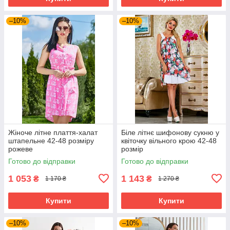
–10%
–10%
Жіноче літне плаття-халат
Біле літнє шифонову сукню у
штапельне 42-48 розміру
квіточку вільного крою 42-48
рожеве
розмір
Готово до відправки
Готово до відправки
1 053
1 143
₴
₴
1 170 ₴
1 270 ₴
Купити
Купити
–10%
–10%