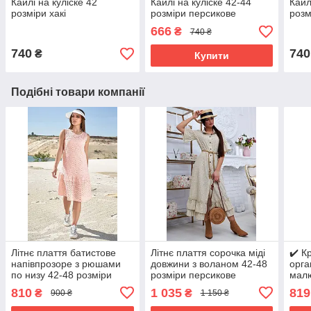
Кайлі на куліске 42
Кайлі на куліске 42-44
Кайл
розміри хакі
розміри персикове
розм
666
₴
740 ₴
740
740
₴
Купити
Подібні товари компанії
Літнє плаття батистове
Літнє плаття сорочка міді
✔️ К
напівпрозоре з рюшами
довжини з воланом 42-48
орга
по низу 42-48 розміри
розміри персикове
малю
персикове
перс
810
1 035
819
₴
₴
900 ₴
1 150 ₴