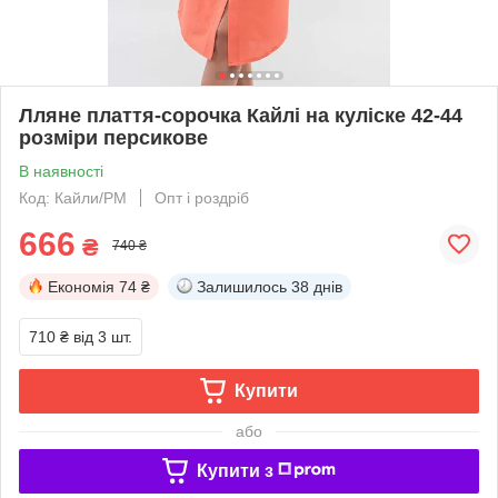
Лляне плаття-сорочка Кайлі на куліске 42-44
розміри персикове
В наявності
Код: Кайли/РМ
Опт і роздріб
666
₴
740 ₴
Економія
74 ₴
Залишилось
38 днів
710 ₴
від 3 шт.
Купити
або
Купити з