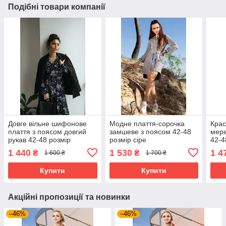
Подібні товари компанії
Довге вільне шифонове
Модне плаття-сорочка
Крас
плаття з поясом довгий
замшеве з поясом 42-48
мере
рукав 42-48 розмір
розмір сіре
42-4
1 440
1 530
1 4
₴
₴
1 600 ₴
1 700 ₴
Купити
Купити
Акційні пропозиції та новинки
–46%
–46%