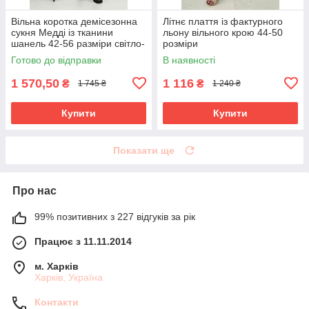
Вільна коротка демісезонна
Літнє плаття із фактурного
сукня Медді із тканини
льону вільного крою 44-50
шанель 42-56 разміри світло-
розміри
сіра
Готово до відправки
В наявності
1 570,50
1 116
₴
₴
1 745 ₴
1 240 ₴
Купити
Купити
Показати ще
Про нас
99% позитивних з 227 відгуків за рік
Працює з 11.11.2014
м. Харків
Харків, Україна
Контакти