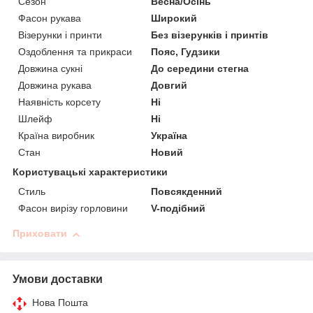
Сезон
Весна/Осінь
Фасон рукава
Широкий
Візерунки і принти
Без візерунків і принтів
Оздоблення та прикраси
Пояс, Гудзики
Довжина сукні
До середини стегна
Довжина рукава
Довгий
Наявність корсету
Ні
Шлейф
Ні
Країна виробник
Україна
Стан
Новий
Користувацькi характеристики
Стиль
Повсякденний
Фасон вирізу горловини
V-подібний
Приховати
Умови доставки
Нова Пошта