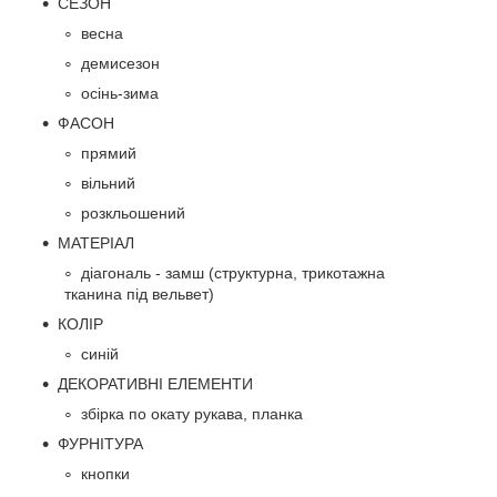
СЕЗОН
весна
демисезон
осінь-зима
ФАСОН
прямий
вільний
розкльошений
МАТЕРІАЛ
діагональ - замш (структурна, трикотажна
тканина під вельвет)
КОЛІР
синій
ДЕКОРАТИВНІ ЕЛЕМЕНТИ
збірка по окату рукава, планка
ФУРНІТУРА
кнопки