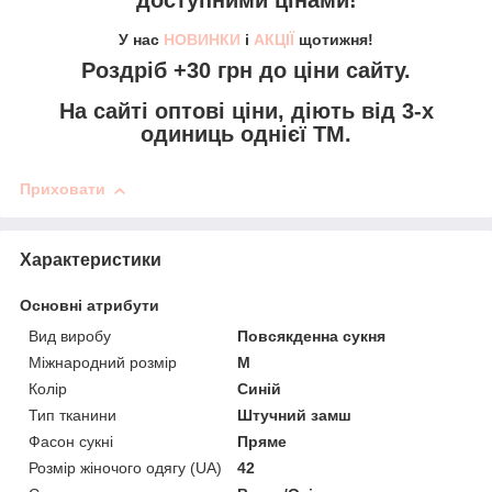
доступними цінами!
У нас
НОВИНКИ
і
АКЦІЇ
щотижня!
Роздріб +30 грн
до ціни сайту.
На сайті
оптові ціни,
діють від 3-х
одиниць однієї ТМ.
Приховати
Характеристики
Основні атрибути
Вид виробу
Повсякденна сукня
Міжнародний розмір
M
Колір
Синій
Тип тканини
Штучний замш
Фасон сукні
Пряме
Розмір жіночого одягу (UA)
42