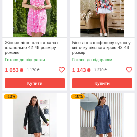
Жіноче літне плаття-халат
Біле літнє шифонову сукню у
штапельне 42-48 розміру
квіточку вільного крою 42-48
рожеве
розмір
Готово до відправки
Готово до відправки
1 053
1 143
₴
₴
1 170 ₴
1 270 ₴
Купити
Купити
–10%
–10%