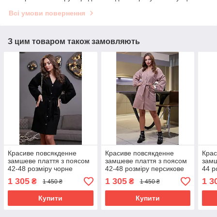
Всі умови повернення
З цим товаром також замовляють
Красиве повсякденне
Красиве повсякденне
Крас
замшеве плаття з поясом
замшеве плаття з поясом
замш
42-48 розміру чорне
42-48 розміру персикове
44 р
1 305
1 305
1 3
₴
₴
1 450 ₴
1 450 ₴
Купити
Купити