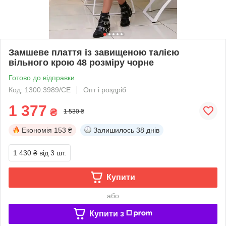
Замшеве плаття із завищеною талією
вільного крою 48 розміру чорне
Готово до відправки
Код: 1300.3989/СЕ
Опт і роздріб
1 377
₴
1 530 ₴
Економія
153 ₴
Залишилось
38 днів
1 430 ₴
від 3 шт.
Купити
або
Купити з