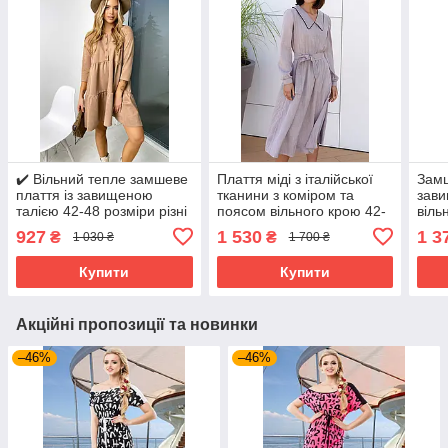
✔️ Вільний тепле замшеве
Плаття міді з італійської
Замш
плаття із завищеною
тканини з коміром та
зави
талією 42-48 розміри різні
поясом вільного крою 42-
віль
забарвлення
52 розміри різні кольори
каво
927
1 530
1 3
₴
₴
1 030 ₴
1 700 ₴
марсала
Купити
Купити
Акційні пропозиції та новинки
–46%
–46%