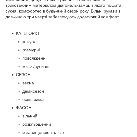
трикотажним матеріалом діагональ-замш, з якого пошита
сукня, комфортно в будь-який сезон року. Вільні рукави з
довжиною три чверті забезпечують додатковий комфорт.
КАТЕГОРІЯ
кежуал
гламурні
повсякденні
міські/вуличні
СЕЗОН
весна
демисезон
осінь-зима
ФАСОН
вільний
розкльошений
із завищеною талією