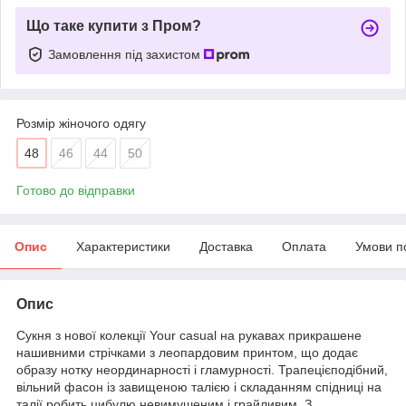
Що таке купити з Пром?
Замовлення під захистом
Розмір жіночого одягу
48
46
44
50
Готово до відправки
Опис
Характеристики
Доставка
Оплата
Умови п
Опис
Сукня з нової колекції Your casual на рукавах прикрашене
нашивними стрічками з леопардовим принтом, що додає
образу нотку неординарності і гламурності. Трапецієподібний,
вільний фасон із завищеною талією і складанням спідниці на
талії робить цибулю невимушеним і грайливим. З