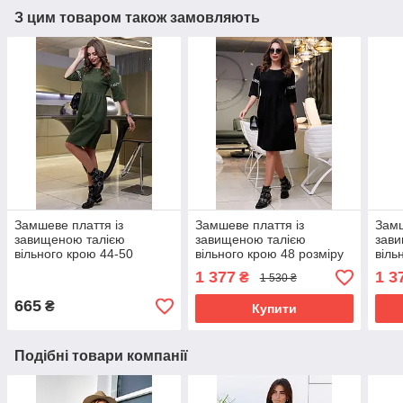
З цим товаром також замовляють
Замшеве плаття із
Замшеве плаття із
Замш
завищеною талією
завищеною талією
зави
вільного крою 44-50
вільного крою 48 розміру
віль
розміру зелене
чорне
каво
1 377
1 3
₴
1 530 ₴
665
₴
Купити
Подібні товари компанії