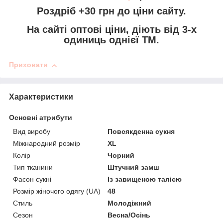
Роздріб +30 грн
до ціни сайту.
На сайті
оптові ціни,
діють від 3-х
одиниць однієї ТМ.
Приховати
Характеристики
Основні атрибути
Вид виробу
Повсякденна сукня
Міжнародний розмір
XL
Колір
Чорний
Тип тканини
Штучний замш
Фасон сукні
Із завищеною талією
Розмір жіночого одягу (UA)
48
Стиль
Молодіжний
Сезон
Весна/Осінь