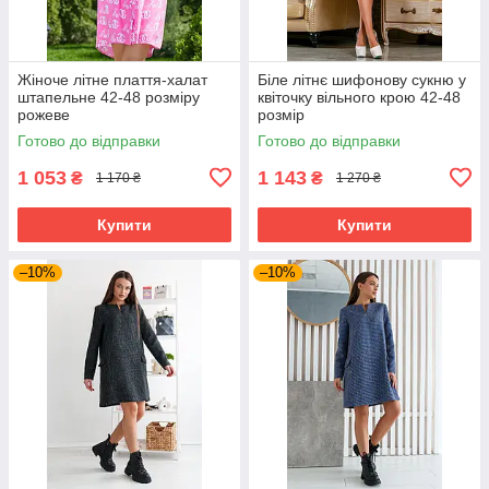
Жіноче літне плаття-халат
Біле літнє шифонову сукню у
штапельне 42-48 розміру
квіточку вільного крою 42-48
рожеве
розмір
Готово до відправки
Готово до відправки
1 053
1 143
₴
₴
1 170 ₴
1 270 ₴
Купити
Купити
–10%
–10%