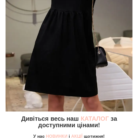
Дивіться весь наш
КАТАЛОГ
за
доступними цінами!
У нас
НОВИНКИ
і
АКЦІЇ
щотижня!