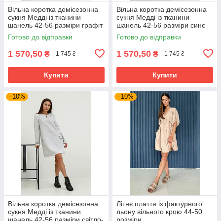
Вільна коротка демісезонна
Вільна коротка демісезонна
сукня Медді із тканини
сукня Медді із тканини
шанель 42-56 разміри графіт
шанель 42-56 разміри синє
Готово до відправки
Готово до відправки
1 570,50
1 570,50
₴
₴
1 745 ₴
1 745 ₴
Купити
Купити
–10%
–10%
Вільна коротка демісезонна
Літнє плаття із фактурного
сукня Медді із тканини
льону вільного крою 44-50
шанель 42-56 разміри світло-
розміри