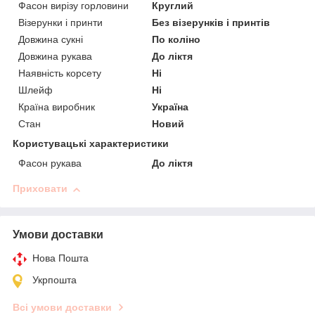
Фасон вирізу горловини
Круглий
Візерунки і принти
Без візерунків і принтів
Довжина сукні
По коліно
Довжина рукава
До ліктя
Наявність корсету
Ні
Шлейф
Ні
Країна виробник
Україна
Стан
Новий
Користувацькi характеристики
Фасон рукава
До ліктя
Приховати
Умови доставки
Нова Пошта
Укрпошта
Всі умови доставки