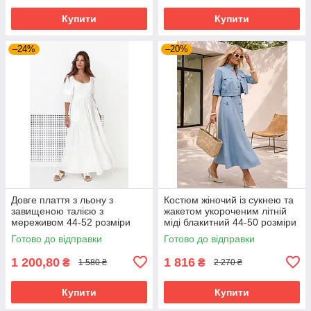
Купити
Купити
–24%
–20%
Довге плаття з льону з
Костюм жіночий із сукнею та
завищеною талією з
жакетом укороченим літній
мереживом 44-52 розміри
міді блакитний 44-50 розміри
різні кольори
Готово до відправки
Готово до відправки
1 200,80
1 816
₴
₴
1 580 ₴
2 270 ₴
Купити
Купити