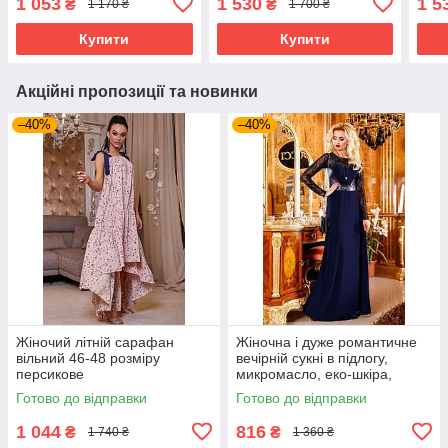
1 053
1 530
1 5
₴
₴
1 170 ₴
1 700 ₴
марсала
блак
Купити
Купити
Акційні пропозиції та новинки
–40%
–40%
Жіночий літній сарафан
Жіночна і дуже романтичне
вільний 46-48 розміру
вечірній сукні в підлогу,
персикове
микромасло, еко-шкіра,
перфорована шкіра, розмір
Готово до відправки
Готово до відправки
44-48
1 044
816
₴
₴
1 740 ₴
1 360 ₴