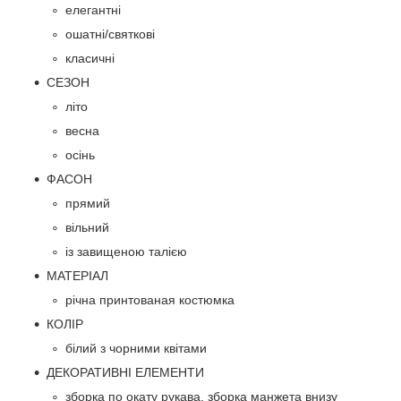
елегантні
ошатні/святкові
класичні
СЕЗОН
літо
весна
осінь
ФАСОН
прямий
вільний
із завищеною талією
МАТЕРІАЛ
річна принтованая костюмка
КОЛІР
білий з чорними квітами
ДЕКОРАТИВНІ ЕЛЕМЕНТИ
зборка по окату рукава, зборка манжета внизу