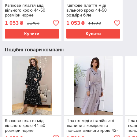
Квіткове плаття міді
Квіткове плаття міді
вільного крою 44-50
вільного крою 44-50
розміри чорне
розміри біле
1 053
1 053
₴
₴
1 170 ₴
1 170 ₴
Купити
Купити
Подібні товари компанії
Квіткове плаття міді
Плаття міді з італійської
Плат
вільного крою 44-50
тканини з коміром та
ткан
розміри чорне
поясом вільного крою 42-
пояс
52 розміри різні кольори
52 р