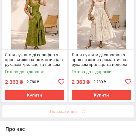
Літня сукня міді сарафан з
Літня сукня міді сарафан з
прошви жіноча романтична з
прошви жіноча романтична з
рукавом крильце та поясом
рукавом крильце та поясом
42-48 розміри оливкова
42-48 розміри бежева
Готово до відправки
Готово до відправки
2 363
2 363
₴
₴
2 780 ₴
2 780 ₴
Купити
Купити
Показати ще
Про нас