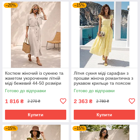
–20%
–15%
Костюм жіночий із сукнею та
Літня сукня міді сарафан з
жакетом укороченим літній
прошви жіноча романтична з
міді бежевий 44-50 розміри
рукавом крильце та поясом
42-48 розміри жовта
Готово до відправки
Готово до відправки
1 816
2 363
₴
₴
2 270 ₴
2 780 ₴
Купити
Купити
–15%
–15%