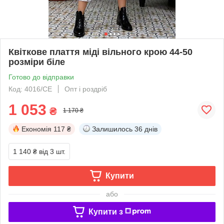
Квіткове плаття міді вільного крою 44-50
розміри біле
Готово до відправки
Код: 4016/СЕ
Опт і роздріб
1 053
₴
1 170 ₴
Економія
117 ₴
Залишилось
36 днів
1 140 ₴
від 3 шт.
Купити
або
Купити з