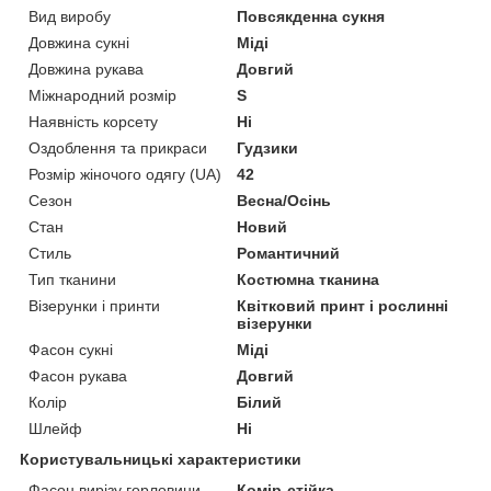
Вид виробу
Повсякденна сукня
Довжина сукні
Міді
Довжина рукава
Довгий
Міжнародний розмір
S
Наявність корсету
Ні
Оздоблення та прикраси
Гудзики
Розмір жіночого одягу (UA)
42
Сезон
Весна/Осінь
Стан
Новий
Стиль
Романтичний
Тип тканини
Костюмна тканина
Візерунки і принти
Квітковий принт і рослинні
візерунки
Фасон сукні
Міді
Фасон рукава
Довгий
Колір
Білий
Шлейф
Ні
Користувальницькі характеристики
Фасон вирізу горловини
Комір-стійка