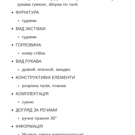
рукава гумкою, зборка по талії
ФУРНІТУРА
гудзики
ВИД ЗАСТІБКИ
гудзики
ГОРЛОВИНА
комір стійка
ВИД РУКАВА
довгий, втачной, амадис
КОНСТРУКТИВНІ ЕЛЕМЕНТИ
розрізна талія, планка
КОМПЛЕКТАЦІЯ
сукню
ДОГЛЯД ЗА РЕЧАМИ
ручне прання 30°
ІНФОРМАЦІЯ
Модель злегка електризується!