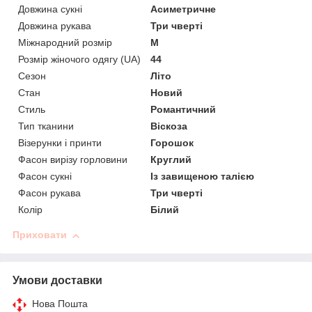
Довжина сукні
Асиметричне
Довжина рукава
Три чверті
Міжнародний розмір
M
Розмір жіночого одягу (UA)
44
Сезон
Літо
Стан
Новий
Стиль
Романтичний
Тип тканини
Віскоза
Візерунки і принти
Горошок
Фасон вирізу горловини
Круглий
Фасон сукні
Із завищеною талією
Фасон рукава
Три чверті
Колір
Білий
Приховати
Умови доставки
Нова Пошта