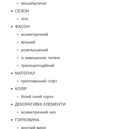
міські/вуличні
СЕЗОН
літо
ФАСОН
асиметричний
вільний
розкльошений
із завищеною талією
трапецієподібний
МАТЕРІАЛ
прінтованний софт
КОЛІР
білий синій горох
ДЕКОРАТИВНІ ЕЛЕМЕНТИ
асиметричний низ
ГОРЛОВИНА
круглий виріз