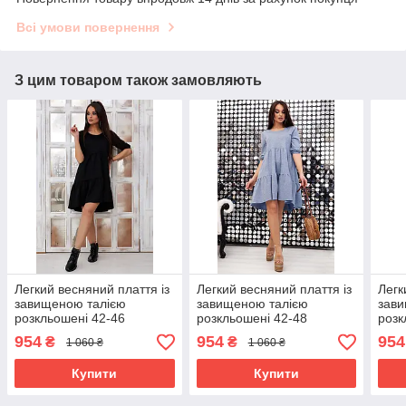
Всі умови повернення
З цим товаром також замовляють
Легкий весняний плаття із
Легкий весняний плаття із
Легк
завищеною талією
завищеною талією
зави
розкльошені 42-46
розкльошені 42-48
розк
розміри чорне
розміри блакитне
розм
954
954
954
₴
₴
1 060 ₴
1 060 ₴
Купити
Купити