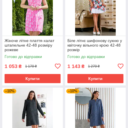
Жіноче літне плаття-халат
Біле літнє шифонову сукню у
штапельне 42-48 розміру
квіточку вільного крою 42-48
рожеве
розмір
Готово до відправки
Готово до відправки
1 053
1 143
₴
₴
1 170 ₴
1 270 ₴
Купити
Купити
–10%
–10%