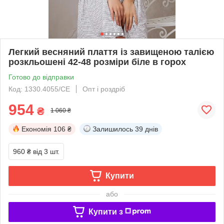
Легкий весняний плаття із завищеною талією
розкльошені 42-48 розміри біле в горох
Готово до відправки
Код: 1330.4055/СЕ
Опт і роздріб
954
₴
1 060 ₴
Економія
106 ₴
Залишилось
39 днів
960 ₴
від 3 шт.
Купити
або
Купити з