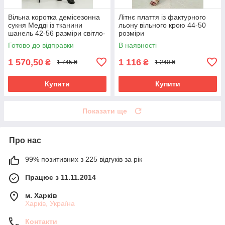
Вільна коротка демісезонна
Літнє плаття із фактурного
сукня Медді із тканини
льону вільного крою 44-50
шанель 42-56 разміри світло-
розміри
сіра
Готово до відправки
В наявності
1 570,50
1 116
₴
₴
1 745 ₴
1 240 ₴
Купити
Купити
Показати ще
Про нас
99% позитивних з 225 відгуків за рік
Працює з 11.11.2014
м. Харків
Харків, Україна
Контакти