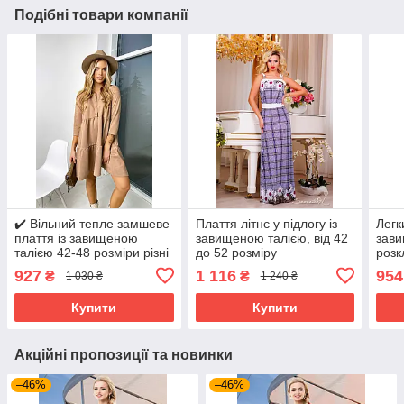
Подібні товари компанії
✔️ Вільний тепле замшеве
Плаття літнє у підлогу із
Легк
плаття із завищеною
завищеною талією, від 42
зави
талією 42-48 розміри різні
до 52 розміру
розк
забарвлення
розм
927
1 116
954
₴
₴
1 030 ₴
1 240 ₴
Купити
Купити
Акційні пропозиції та новинки
–46%
–46%