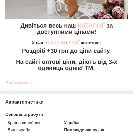
Дивіться весь наш
КАТАЛОГ
за
доступними цінами!
У нас
НОВИНКИ
і
АКЦІЇ
щотижня!
Роздріб +30 грн
до ціни сайту.
На сайті
оптові ціни,
діють від 3-х
одиниць однієї ТМ.
Приховати
Характеристики
Основні атрибути
Країна виробник
Україна
Вид виробу
Повсякденна сукня