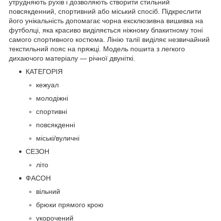
утрудняють рухів і дозволяють створити стильний
повсякденний, спортивний або міський спосіб. Підкреслити
його унікальність допомагає чорна ексклюзивна вишивка на
футболці, яка красиво виділяється ніжному блакитному тоні
самого спортивного костюма. Лінію талії виділяє незвичайний
текстильний пояс на пряжці. Модель пошита з легкого
дихаючого матеріалу — річної двуніткі.
КАТЕГОРІЯ
кежуал
молодіжні
спортивні
повсякденні
міські/вуличні
СЕЗОН
літо
ФАСОН
вільний
брюки прямого крою
укорочений