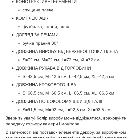
КОНСТРУКТИВНІ ЕЛЕМЕНТИ
спущене плече
КОМПЛЕКТАЦІЯ
футболка, штани, пояс
ДОГЛЯД ЗА РЕЧАМИ
ручне прання 30°
ДОВЖИНА ВИРОБУ ВІД ВЕРХНЬОЇ ТОЧКИ ПЛЕЧА
S=72 см, M=72 см, L=72 см, XL=72 см
ДОВЖИНА РУКАВА ВІД ГОРЛОВИНИ
S=42,5 см, M=42,5 см, L=42,5 см, XL=42,5 см
ДОВЖИНА КРОКОВОГО ШВА
S=66,5 см, M=66,5 см, L=66,5 см, XL=66,5 см
ДОВЖИНА ПО БОКОВОМУ ШВУ ВІД ТАЛІЇ
S=91,5 см, M=92 см, L=92,5 см, XL=93,5 см
Зверніть увагу! Колір виробу може відрізнятися, враховуйте
передачу кольору камери і монітора.
В залежності від поставок елементів декору, за виробником
залишається право зміни деталей на фурнітурі і аксесуарах.