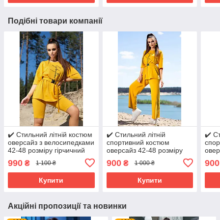
Подібні товари компанії
✔️ Стильний літній костюм
✔️ Стильний літній
✔️ С
оверсайз з велосипедками
спортивний костюм
спор
42-48 розміру гірчичний
оверсайз 42-48 розміру
овер
гірчичний
сіри
990
900
900
₴
₴
1 100 ₴
1 000 ₴
Купити
Купити
Акційні пропозиції та новинки