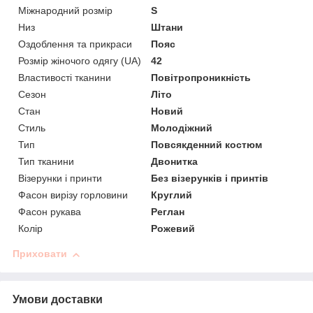
Міжнародний розмір
S
Низ
Штани
Оздоблення та прикраси
Пояс
Розмір жіночого одягу (UA)
42
Властивості тканини
Повітропроникність
Сезон
Літо
Стан
Новий
Стиль
Молодіжний
Тип
Повсякденний костюм
Тип тканини
Двонитка
Візерунки і принти
Без візерунків і принтів
Фасон вирізу горловини
Круглий
Фасон рукава
Реглан
Колір
Рожевий
Приховати
Умови доставки