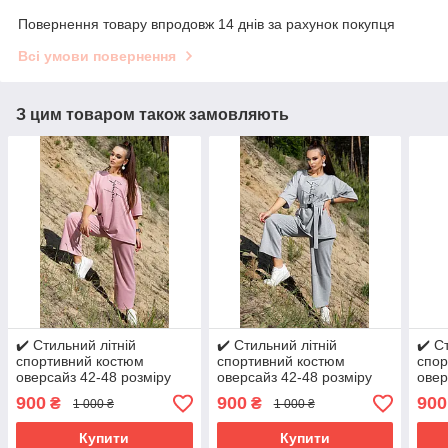
Повернення товару впродовж 14 днів за рахунок покупця
Всі умови повернення
З цим товаром також замовляють
✔️ Стильний літній
✔️ Стильний літній
✔️ С
спортивний костюм
спортивний костюм
спор
оверсайз 42-48 розміру
оверсайз 42-48 розміру
овер
рожевий
сірий
блак
900
900
900
₴
₴
1 000 ₴
1 000 ₴
Купити
Купити