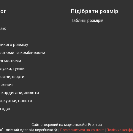
ог
Підібрати розмір
Таблиці розмірів
даж
ликого розміру
костюми та комбінезони
ні костюми
лузки, туніки
осіни, шорти
 жіночі
, кардигани, жилети
, куртки, пальто
 одяг
Сайт створений на маркетплейсі
Prom.ua
💎TM "Ola-La" - якісний одяг від виробника 💎 |
Поскаржитися на контент
|
Політика конфі