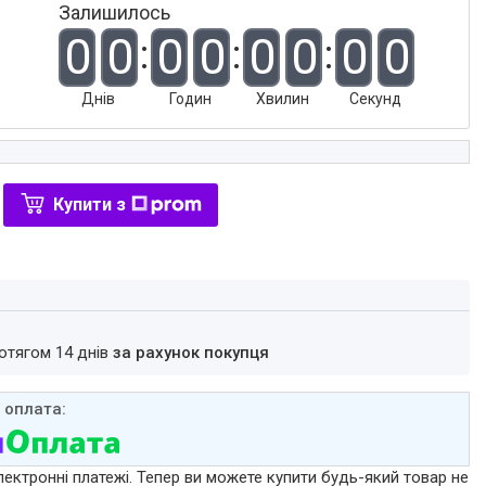
Залишилось
0
0
0
0
0
0
0
0
Днів
Годин
Хвилин
Секунд
Купити з
ротягом 14 днів
за рахунок покупця
лектронні платежі. Тепер ви можете купити будь-який товар не