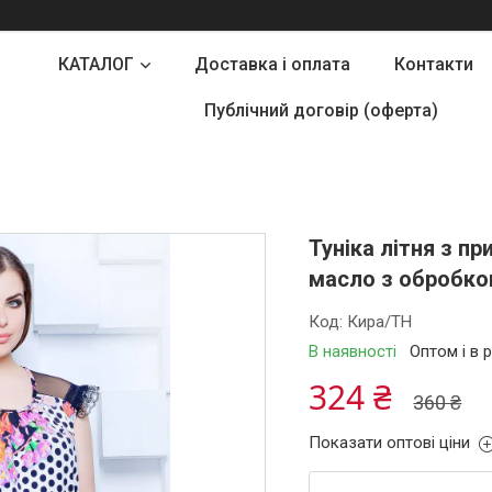
КАТАЛОГ
Доставка і оплата
Контакти
Публічний договір (оферта)
Туніка літня з п
масло з обробкою
Код:
Кира/ТН
В наявності
Оптом і в 
324 ₴
360 ₴
Показати оптові ціни