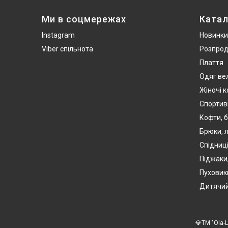
Ми в соцмережах
Катал
Instagram
Новинки
Viber спільнота
Розпро
Плаття
Одяг ве
Жіночі 
Спортив
Кофти, б
Брюки, л
Спідниці
Піджаки
Пуховики
Дитячий