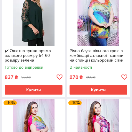
✔️ Ошатна туніка пряма
Річна блуза вільного крою з
великого розміру 54-60
комбінації атласної тканини
розміру зелена
на спинці і кольоровий сітки
великого розміру 52-62
Готово до відправки
В наявності
837
270
₴
₴
930 ₴
300 ₴
Купити
Купити
–10%
–10%