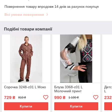
Повернення товару впродовж 14 днів за рахунок покупця
Всі умови повернення
Подібні товари компанії
Сорочка 3248-с01 L Моко
Блуза 3368-c01 L
Детс
Молочний принт
L
729
990
232
₴
₴
810 ₴
1 100 ₴
Купити
Купити