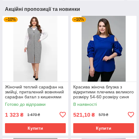
Акційні пропозиції та новинки
–10%
–10%
Жіночий теплий сарафан на
Красива жіноча блузка з
змійці, приталений вовняний
відкритими плечима великого
сарафан батал з кишенями
розміру 54-60 розміру синя
великих розмірів 54-64
Готово до відправки
В наявності
розміри сірий
1 323
521,10
₴
₴
1 470 ₴
579 ₴
Купити
Купити