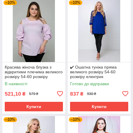
–10%
–10%
Красива жіноча блузка з
✔️ Ошатна туніка пряма
відкритими плечима великого
великого розміру 54-60
розміру 54-60 розміру
розміру електрик
бузкова
В наявності
Готово до відправки
521,10
837
₴
₴
579 ₴
930 ₴
Купити
Купити
–10%
–10%