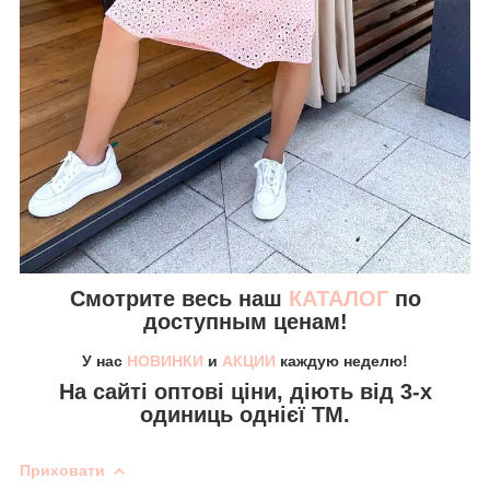
Смотрите весь наш
КАТАЛОГ
по
доступным ценам!
У нас
НОВИНКИ
и
АКЦИИ
каждую неделю!
На сайті
оптові ціни,
діють від 3-х
одиниць однієї ТМ.
Приховати