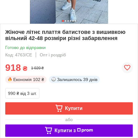
Жіноче літнє плаття батистове з вишивкою
вільний 42-48 розміри різні забарвлення
Готово до відправки
Код: 4763/СЕ
Опт і роздріб
918
₴
1 020 ₴
Економія
102 ₴
Залишилось
39 днів
990 ₴
від 3 шт.
Купити
або
Купити з