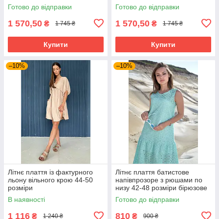
сіра
Готово до відправки
Готово до відправки
1 570,50
1 570,50
₴
₴
1 745 ₴
1 745 ₴
Купити
Купити
–10%
–10%
Літнє плаття із фактурного
Літнє плаття батистове
льону вільного крою 44-50
напівпрозоре з рюшами по
розміри
низу 42-48 розміри бірюзове
В наявності
Готово до відправки
1 116
810
₴
₴
1 240 ₴
900 ₴