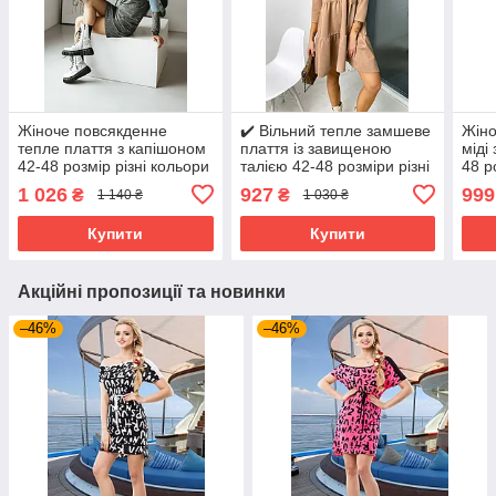
Жіноче повсякденне
✔️ Вільний тепле замшеве
Жіно
тепле плаття з капішоном
плаття із завищеною
міді
42-48 розмір різні кольори
талією 42-48 розміри різні
48 р
забарвлення
прин
1 026
927
999
₴
₴
1 140 ₴
1 030 ₴
заб
Купити
Купити
Акційні пропозиції та новинки
–46%
–46%