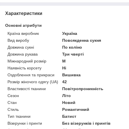
Характеристики
Основні атрибути
Країна виробник
Україна
Вид виробу
Повсякденна сукня
Довжина сукні
По коліно
Довжина рукава
Три чверті
Міжнародний розмір
M
Наявність корсету
Ні
Оздоблення та прикраси
Вишивка
Розмір жіночого одягу (UA)
42
Властивості тканини
Повітропроникність
Сезон
Літо
Стан
Новий
Стиль
Романтичний
Тип тканини
Батист
Візерунки і принти
Без візерунків і принтів