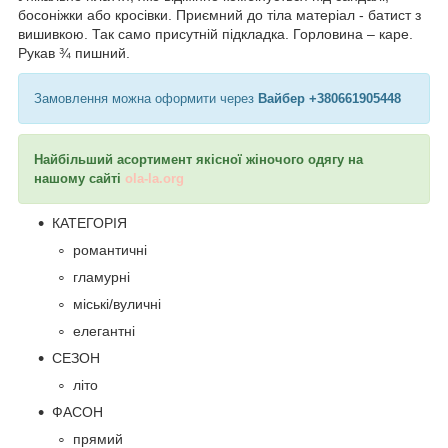
босоніжки або кросівки. Приємний до тіла матеріал - батист з
вишивкою. Так само присутній підкладка. Горловина – каре.
Рукав ¾ пишний.
Замовлення можна оформити через
Вайбер +380661905448
Найбільший асортимент якісної жіночого одягу на
нашому сайті
ola-la.org
КАТЕГОРІЯ
романтичні
гламурні
міські/вуличні
елегантні
СЕЗОН
літо
ФАСОН
прямий