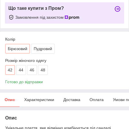
Що таке купити з Пром?
Замовлення під захистом
Колір
Бірюзовий
Пудровий
Розмір жіночого одягу
42
44
46
48
Готово до відправки
Опис
Характеристики
Доставка
Оплата
Умови п
Опис
Унікальне плаття, яке відмінно комбінується під сандалі,