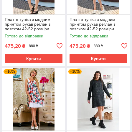
Плаття-туніка з модним
Плаття-туніка з модним
принтом рукав реглан з
принтом рукав реглан з
пояском 42-52 розміри
пояском 42-52 розміри
Готово до відправки
Готово до відправки
475,20
475,20
₴
₴
880 ₴
880 ₴
Купити
Купити
–10%
–10%