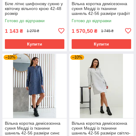
Біле літнє шифонову сукню у
Вільна коротка демісезонна
квіточку вільного крою 42-48
сукня Медді із тканини
розмір
шанель 42-56 разміри графіт
Готово до відправки
Готово до відправки
1 143
1 570,50
₴
₴
1 270 ₴
1 745 ₴
Купити
Купити
–10%
–10%
Вільна коротка демісезонна
Вільна коротка демісезонна
сукня Медді із тканини
сукня Медді із тканини
шанель 42-56 разміри синє
шанель 42-56 разміри світло-