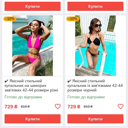
Купити
Купити
–10%
–10%
✔️ Якісний стильний
✔️ Якісний стильний
купальник на шикорих
купальник із зав'язками 42-44
зав'язках 42-44 розміри різні
розміри чорний
забарвлення
Готово до відправки
Готово до відправки
729
729
₴
₴
810 ₴
810 ₴
Купити
Купити