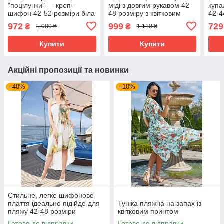
"поцілунки" — креп-
міді з довгим рукавом 42-
купа
шифон 42-52 розміри біла
48 розміру з квітковим
42-4
принтом різні
972
999
729
₴
₴
1 080 ₴
1 110 ₴
забарвлення
Купити
Купити
Акційні пропозиції та новинки
–40%
–10%
Стильне, легке шифонове
плаття ідеально підійде для
Туніка пляжна на запах із
пляжу 42-48 розміри
квітковим принтом
Готово до відправки
Готово до відправки