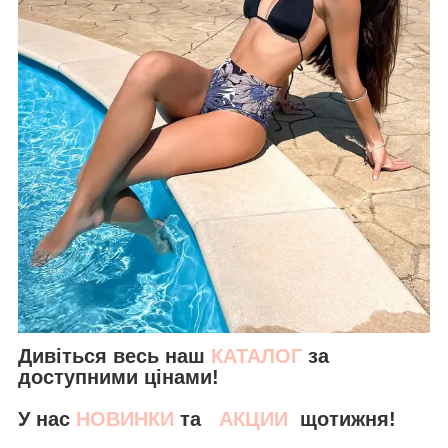
Дивіться весь наш
КАТАЛОГ
за
доступними цінами!
У нас
НОВИНКИ
та
АКЦИИ
щотижня!