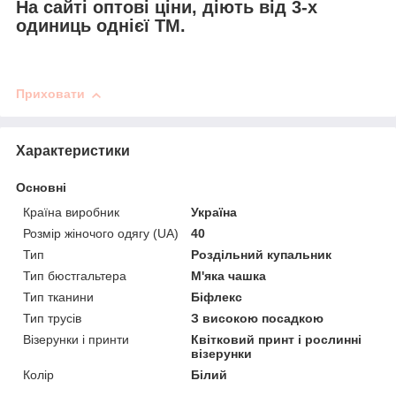
На сайті оптові ціни, діють від 3-х
одиниць однієї ТМ.
Приховати
Характеристики
Основні
Країна виробник
Україна
Розмір жіночого одягу (UA)
40
Тип
Роздільний купальник
Тип бюстгальтера
М'яка чашка
Тип тканини
Біфлекс
Тип трусів
З високою посадкою
Візерунки і принти
Квітковий принт і рослинні
візерунки
Колір
Білий