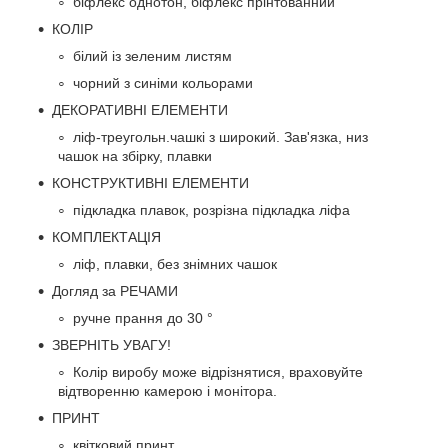
біфлекс однотон, біфлекс прінтованний
КОЛІР
білий із зеленим листям
чорний з синіми кольорами
ДЕКОРАТИВНІ ЕЛЕМЕНТИ
ліф-треугольн.чашкі з широкий. Зав'язка, низ
чашок на збірку, плавки
КОНСТРУКТИВНІ ЕЛЕМЕНТИ
підкладка плавок, розрізна підкладка ліфа
КОМПЛЕКТАЦІЯ
ліф, плавки, без знімних чашок
Догляд за РЕЧАМИ
ручне прання до 30 °
ЗВЕРНІТЬ УВАГУ!
Колір виробу може відрізнятися, враховуйте
відтворенню камерою і монітора.
ПРИНТ
квітковий принт