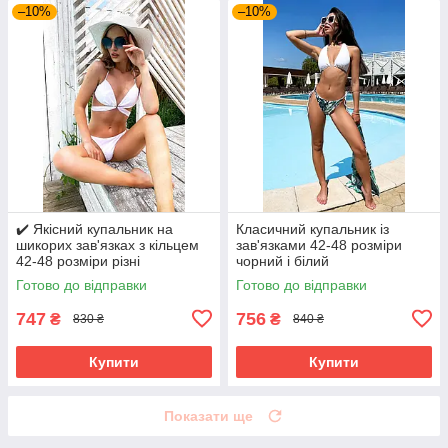
–10%
–10%
✔️ Якісний купальник на
Класичний купальник із
шикорих зав'язках з кільцем
зав'язками 42-48 розміри
42-48 розміри різні
чорний і білий
забарвлення
Готово до відправки
Готово до відправки
747
756
₴
₴
830 ₴
840 ₴
Купити
Купити
Показати ще