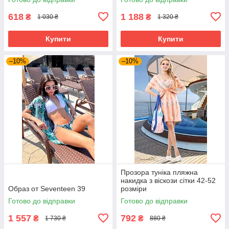
618
1 188
₴
₴
1 030 ₴
1 320 ₴
Купити
Купити
–10%
–10%
Прозора туніка пляжна
накидка з віскози сітки 42-52
Образ от Seventeen 39
розміри
Готово до відправки
Готово до відправки
1 557
792
₴
₴
1 730 ₴
880 ₴