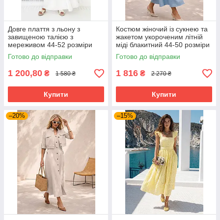
Довге плаття з льону з
Костюм жіночий із сукнею та
завищеною талією з
жакетом укороченим літній
мереживом 44-52 розміри
міді блакитний 44-50 розміри
різні кольори
Готово до відправки
Готово до відправки
1 200,80
1 816
₴
₴
1 580 ₴
2 270 ₴
Купити
Купити
–20%
–15%