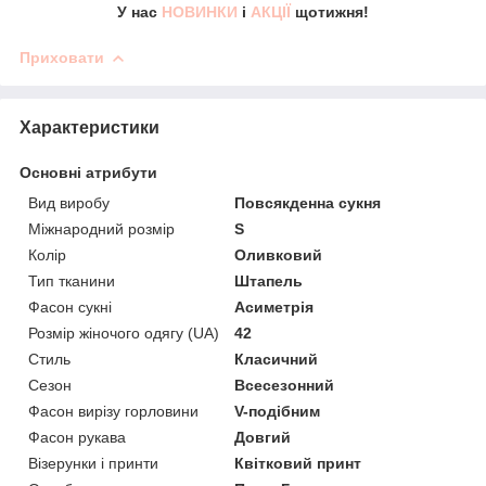
У нас
НОВИНКИ
і
АКЦІЇ
щотижня!
Приховати
Характеристики
Основні атрибути
Вид виробу
Повсякденна сукня
Міжнародний розмір
S
Колір
Оливковий
Тип тканини
Штапель
Фасон сукні
Асиметрія
Розмір жіночого одягу (UA)
42
Стиль
Класичний
Сезон
Всесезонний
Фасон вирізу горловини
V-подібним
Фасон рукава
Довгий
Візерунки і принти
Квітковий принт