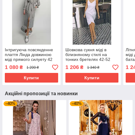
Інтригуюча повсякденне
Шовкова сукня міді в
Літн
плаття Лінда довжиною
білизняному стилі на
міді
міді прямого силуету 42
тонких бретелях 42-52
бата
розмір різні кольори
розміри різні кольори
60 р
1 080
1 206
1 2
₴
₴
1 200 ₴
1 340 ₴
молочна
Купити
Купити
Акційні пропозиції та новинки
–40%
–40%