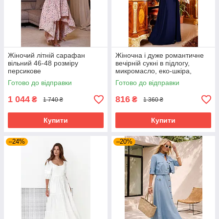
Жіночий літній сарафан
Жіночна і дуже романтичне
вільний 46-48 розміру
вечірній сукні в підлогу,
персикове
микромасло, еко-шкіра,
перфорована шкіра, розмір
Готово до відправки
Готово до відправки
44-48
1 044
816
₴
₴
1 740 ₴
1 360 ₴
Купити
Купити
–24%
–20%