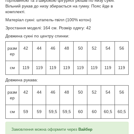
горловиною та з широкою фігурної рюшів по низу сукні.
Вільний рукав до низу збирається на гумку. Пояс йде в
комплекті.
Матеріал сукні: штапель-твілл (100% котон)
Зростання моделі: 164 см. Розмір одягу: 42
Довжина сукні по центру спинки:
разм
42
44
46
48
50
52
54
56
ер
см
119
119
119
119
119
119
119
119
Довжина рукава:
разм
42
44
46
48
50
52
54
56
ер
см
59
59
59,5
59,5
60
60
60,5
60,5
Замовлення можна оформити через
Вайбер