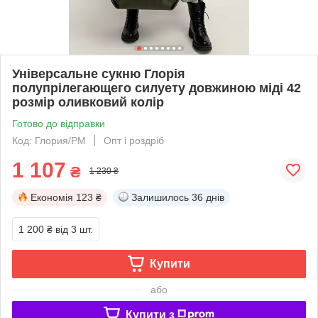
Універсальне сукню Глорія
полупрілегающего силуету довжиною міді 42
розмір оливковий колір
Готово до відправки
Код: Глория/РМ
Опт і роздріб
1 107
₴
1 230 ₴
Економія
123 ₴
Залишилось
36 днів
1 200 ₴
від 3 шт.
Купити
або
Купити з