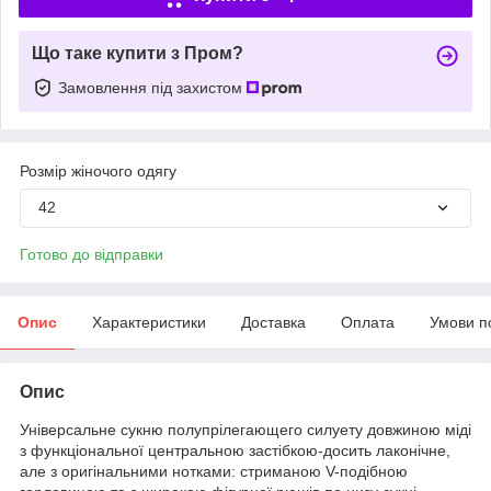
Що таке купити з Пром?
Замовлення під захистом
Розмір жіночого одягу
42
Готово до відправки
Опис
Характеристики
Доставка
Оплата
Умови п
Опис
Універсальне сукню полупрілегающего силуету довжиною міді
з функціональної центральною застібкою-досить лаконічне,
але з оригінальними нотками: стриманою V-подібною