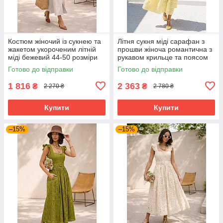
Костюм жіночий із сукнею та
Літня сукня міді сарафан з
жакетом укороченим літній
прошви жіноча романтична з
міді бежевий 44-50 розміри
рукавом крильце та поясом
42-48 розміри жовта
Готово до відправки
Готово до відправки
1 816
2 363
₴
₴
2 270 ₴
2 780 ₴
Купити
Купити
–15%
–15%