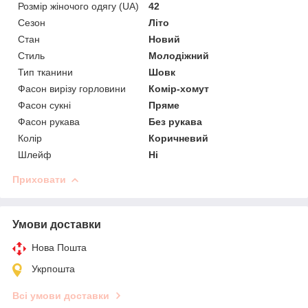
Розмір жіночого одягу (UA)
42
Сезон
Літо
Стан
Новий
Стиль
Молодіжний
Тип тканини
Шовк
Фасон вирізу горловини
Комір-хомут
Фасон сукні
Пряме
Фасон рукава
Без рукава
Колір
Коричневий
Шлейф
Ні
Приховати
Умови доставки
Нова Пошта
Укрпошта
Всі умови доставки