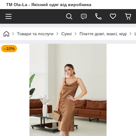
TM Ola-La - Якісний одяг від виробника
Товари та послуги
Сукні
Плаття довгі, максі, міді
–10%