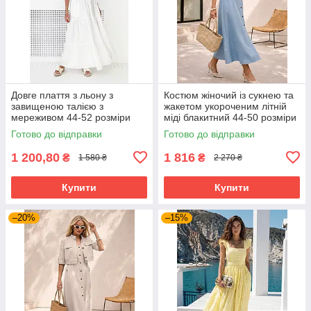
Довге плаття з льону з
Костюм жіночий із сукнею та
завищеною талією з
жакетом укороченим літній
мереживом 44-52 розміри
міді блакитний 44-50 розміри
різні кольори
Готово до відправки
Готово до відправки
1 200,80
1 816
₴
₴
1 580 ₴
2 270 ₴
Купити
Купити
–20%
–15%