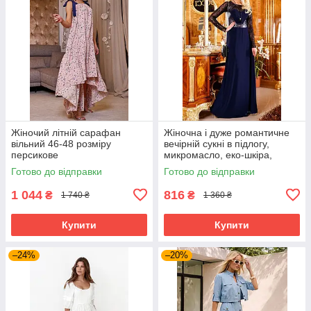
Жіночий літній сарафан
Жіночна і дуже романтичне
вільний 46-48 розміру
вечірній сукні в підлогу,
персикове
микромасло, еко-шкіра,
перфорована шкіра, розмір
Готово до відправки
Готово до відправки
44-48
1 044
816
₴
₴
1 740 ₴
1 360 ₴
Купити
Купити
–24%
–20%