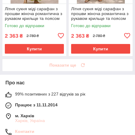
Літня сукня міді сарафан з
Літня сукня міді сарафан з
прошви жіноча романтична з
прошви жіноча романтична з
рукавом крильце та поясом
рукавом крильце та поясом
42-48 розміри оливкова
42-48 розміри бежева
Готово до відправки
Готово до відправки
2 363
2 363
₴
₴
2 780 ₴
2 780 ₴
Купити
Купити
Показати ще
Про нас
99% позитивних з 227 відгуків за рік
Працює з 11.11.2014
м. Харків
Харків, Україна
Контакти