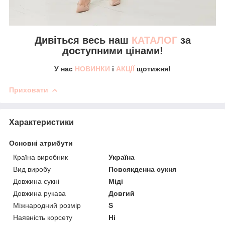
Дивіться весь наш
КАТАЛОГ
за
доступними цінами!
У нас
НОВИНКИ
і
АКЦІЇ
щотижня!
Приховати
Характеристики
Основні атрибути
Країна виробник
Україна
Вид виробу
Повсякденна сукня
Довжина сукні
Міді
Довжина рукава
Довгий
Міжнародний розмір
S
Наявність корсету
Ні