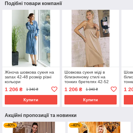
Подібні товари компанії
Жіноча шовкова сукня на
Шовкова сукня міді в
Шовк
запах 42-48 розмір різні
білизняному стилі на
біли
кольори
тонких бретелях 42-52
тонк
розміри різні кольори
розм
1 206
1 206
1 2
₴
₴
1 340 ₴
1 340 ₴
коричнева
мол
Купити
Купити
Акційні пропозиції та новинки
–40%
–40%