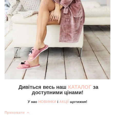
Дивіться весь наш
КАТАЛОГ
за
доступними цінами!
У нас
НОВИНКИ
і
АКЦІЇ
щотижня!
Приховати