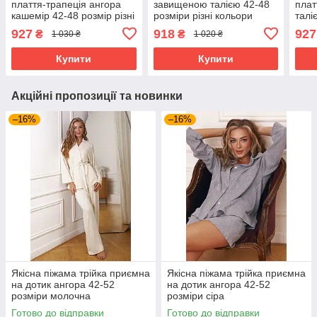
плаття-трапеція ангора
завищеною талією 42-48
плат
кашемір 42-48 розмір різні
розміри різні кольори
талі
кольори
заб
927
918
927
₴
₴
1 030 ₴
1 020 ₴
Купити
Купити
Акційні пропозиції та новинки
–16%
–16%
Якісна піжама трійка приємна
Якісна піжама трійка приємна
на дотик ангора 42-52
на дотик ангора 42-52
розміри молочна
розміри сіра
Готово до відправки
Готово до відправки