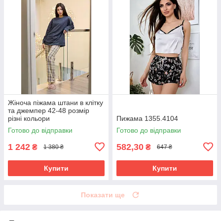
Жіноча піжама штани в клітку
та джемпер 42-48 розмір
різні кольори
Пижама 1355.4104
Готово до відправки
Готово до відправки
1 242
582,30
₴
₴
1 380 ₴
647 ₴
Купити
Купити
Показати ще