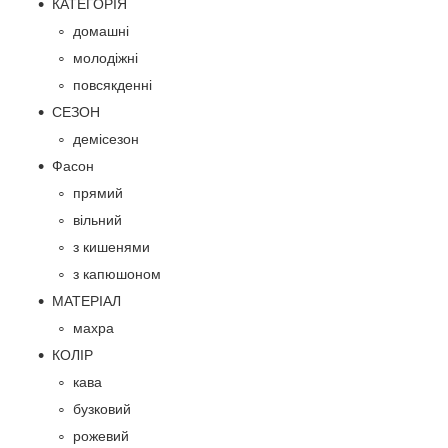
КАТЕГОРІЯ
домашні
молодіжні
повсякденні
СЕЗОН
демісезон
Фасон
прямий
вільний
з кишенями
з капюшоном
МАТЕРІАЛ
махра
КОЛІР
кава
бузковий
рожевий