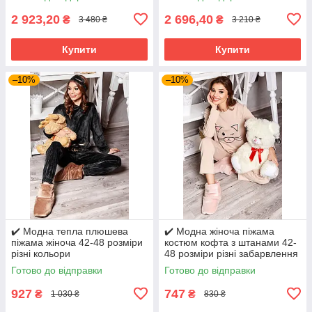
2 923,20
2 696,40
₴
₴
3 480 ₴
3 210 ₴
Купити
Купити
–10%
–10%
✔️ Модна тепла плюшева
✔️ Модна жіноча піжама
піжама жіноча 42-48 розміри
костюм кофта з штанами 42-
різні кольори
48 розміри різні забарвлення
Готово до відправки
Готово до відправки
927
747
₴
₴
1 030 ₴
830 ₴