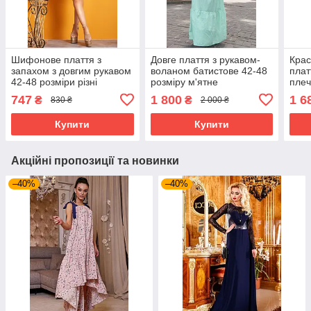
Шифонове плаття з
Довге плаття з рукавом-
Крас
запахом з довгим рукавом
воланом батистове 42-48
плат
42-48 розміри різні
розміру м'ятне
плеч
забарвлення
747
1 800
1 6
₴
₴
830 ₴
2 000 ₴
Купити
Купити
Акційні пропозиції та новинки
–40%
–40%