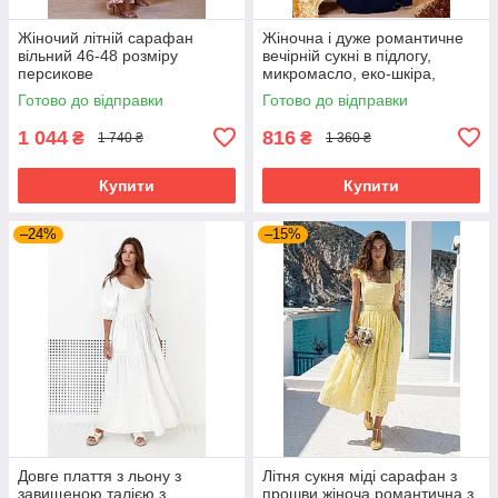
Жіночий літній сарафан
Жіночна і дуже романтичне
вільний 46-48 розміру
вечірній сукні в підлогу,
персикове
микромасло, еко-шкіра,
перфорована шкіра, розмір
Готово до відправки
Готово до відправки
44-48
1 044
816
₴
₴
1 740 ₴
1 360 ₴
Купити
Купити
–24%
–15%
Довге плаття з льону з
Літня сукня міді сарафан з
завищеною талією з
прошви жіноча романтична з