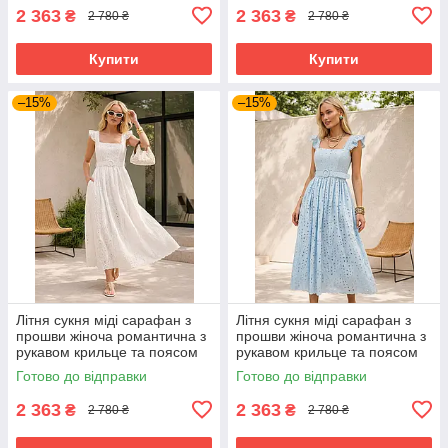
2 363
2 363
₴
₴
2 780 ₴
2 780 ₴
Купити
Купити
–15%
–15%
Літня сукня міді сарафан з
Літня сукня міді сарафан з
прошви жіноча романтична з
прошви жіноча романтична з
рукавом крильце та поясом
рукавом крильце та поясом
42-48 розміри біла
42-48 розміри блакитна
Готово до відправки
Готово до відправки
2 363
2 363
₴
₴
2 780 ₴
2 780 ₴