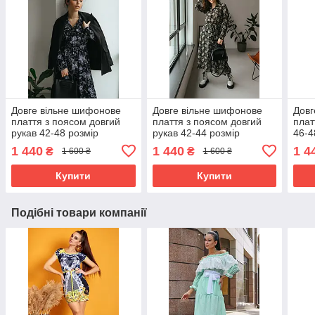
Довге вільне шифонове
Довге вільне шифонове
Довг
плаття з поясом довгий
плаття з поясом довгий
плат
рукав 42-48 розмір
рукав 42-44 розмір
46-4
1 440
1 440
1 4
₴
₴
1 600 ₴
1 600 ₴
Купити
Купити
Подібні товари компанії