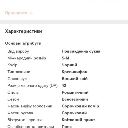
Приховати
Характеристики
Основні атрибути
Вид виробу
Повсякденна сукня
Міжнародний розмір
S-M
Колір
Чорний
Тип тканини
Креп-шифон
Фасон сукні
Вільний крій
Розмір жіночого одягу (UA)
42
Стиль
Романтичний
Сезон
Всесезонний
Фасон вирізу горловини
Сорочковий комір
Фасон рукава
Сорочковий
Візерунки і принти
Квітковий принт
Оздоблення та прикраси
Пояс