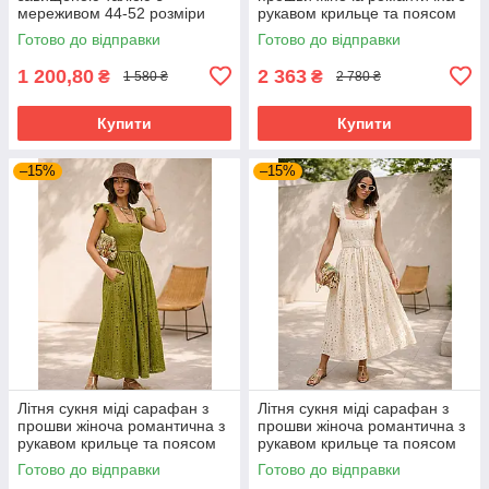
мереживом 44-52 розміри
рукавом крильце та поясом
різні кольори
42-48 розміри жовта
Готово до відправки
Готово до відправки
1 200,80
2 363
₴
₴
1 580 ₴
2 780 ₴
Купити
Купити
–15%
–15%
Літня сукня міді сарафан з
Літня сукня міді сарафан з
прошви жіноча романтична з
прошви жіноча романтична з
рукавом крильце та поясом
рукавом крильце та поясом
42-48 розміри оливкова
42-48 розміри бежева
Готово до відправки
Готово до відправки