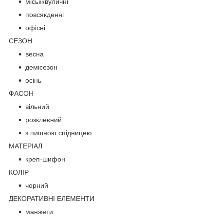
міські/вуличні
повсякденні
офісні
СЕЗОН
весна
демісезон
осінь
ФАСОН
вільний
розклеєний
з пишною спідницею
МАТЕРІАЛ
креп-шифон
КОЛІР
чорний
ДЕКОРАТИВНІ ЕЛЕМЕНТИ
манжети