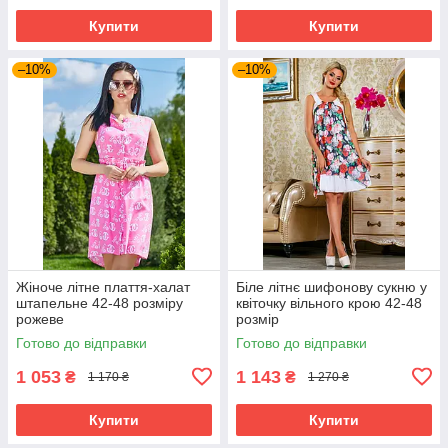
Купити
Купити
–10%
–10%
Жіноче літне плаття-халат
Біле літнє шифонову сукню у
штапельне 42-48 розміру
квіточку вільного крою 42-48
рожеве
розмір
Готово до відправки
Готово до відправки
1 053
1 143
₴
₴
1 170 ₴
1 270 ₴
Купити
Купити