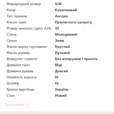
Міжнародний розмір
S-M
Колір
Коричневий
Тип тканини
Ангора
Фасон сукні
Прилеглого силуету
Розмір жіночого одягу (UA)
42
Стиль
Молодіжний
Сезон
Зима
Фасон вирізу горловини
Круглий
Фасон рукава
Вузький
Візерунки і принти
Без візерунків і принтів
Довжина сукні
Міді
Довжина рукава
Довгий
Наявність корсету
Ні
Шлейф
Ні
Країна виробник
Україна
Стан
Новий
Приховати