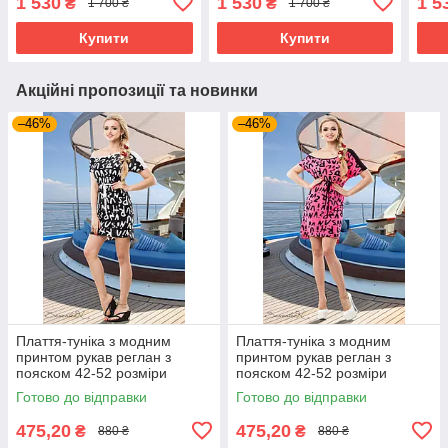
1 530
1 530
1 5
₴
₴
1 700 ₴
1 700 ₴
марсала
блакитне
Купити
Купити
Акційні пропозиції та новинки
–46%
–46%
Плаття-туніка з модним
Плаття-туніка з модним
принтом рукав реглан з
принтом рукав реглан з
пояском 42-52 розміри
пояском 42-52 розміри
Готово до відправки
Готово до відправки
475,20
475,20
₴
₴
880 ₴
880 ₴