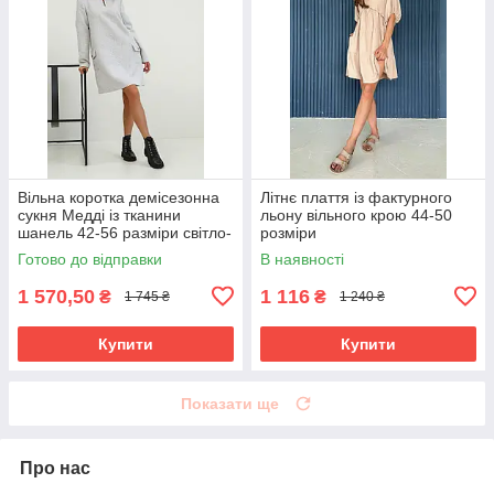
Вільна коротка демісезонна
Літнє плаття із фактурного
сукня Медді із тканини
льону вільного крою 44-50
шанель 42-56 разміри світло-
розміри
сіра
Готово до відправки
В наявності
1 570,50
1 116
₴
₴
1 745 ₴
1 240 ₴
Купити
Купити
Показати ще
Про нас