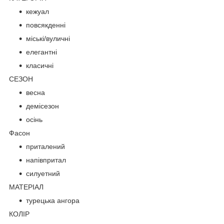
кежуал
повсякденні
міські/вуличні
елегантні
класичні
СЕЗОН
весна
демісезон
осінь
Фасон
приталений
напівпритал
силуетний
МАТЕРІАЛ
турецька ангора
КОЛІР