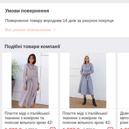
Умови повернення
Повернення товару впродовж 14 днів за рахунок покупця
Всі умови повернення
Подібні товари компанії
Плаття міді з італійської
Плаття міді з італійської
Довг
тканини з коміром та
тканини з коміром та
квіт
поясом вільного крою 42-
поясом вільного крою 42-
різн
52 розміри різні кольори
52 розміри різні кольори