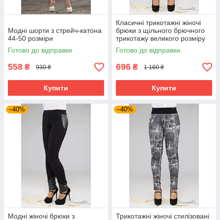
Класичні трикотажні жіночі
Модні шорти з стрейч-катона
брюки з щільного брючного
44-50 розміри
трикотажу великого розміру
50
Готово до відправки
Готово до відправки
558
696
₴
₴
930 ₴
1 160 ₴
Купити
Купити
–40%
–40%
Модні жіночі брюки з
Трикотажні жіночі стилізовані