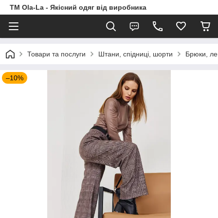
TM Ola-La - Якісний одяг від виробника
Товари та послуги
Штани, спідниці, шорти
Брюки, ле
–10%