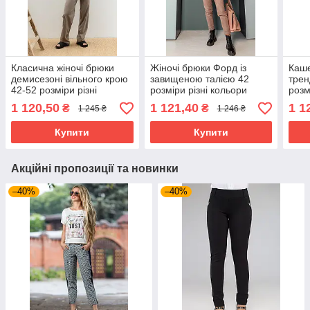
Класична жіночі брюки
Жіночі брюки Форд із
Каше
демисезоні вільного крою
завищеною талією 42
трен
42-52 розміри різні
розміри різні кольори
розм
кольори
чорн
1 120,50
1 121,40
1 1
₴
₴
1 245 ₴
1 246 ₴
Купити
Купити
Акційні пропозиції та новинки
–40%
–40%