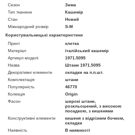
Сезон
Зима
Тип тканини
Кашемір
Стан
Новий
Міжнародний розмір
S-M
Користувальницькі характеристики
Принт
клетка
Матеріал
італійський кашемір
Артикул моделі
1971.5095
Назва
Штани 1971.5095
Декоративні елементи
складки на п.п.шт.
Комплектація
штани
Популярність
46770
Колекція
Origin
Фасон
широкі штани,
розкльошений, з високою
посадкою, з кишенями
Конструктивні елементи
кишеня з відрізним бочком,
складки
Наявність
В наявності