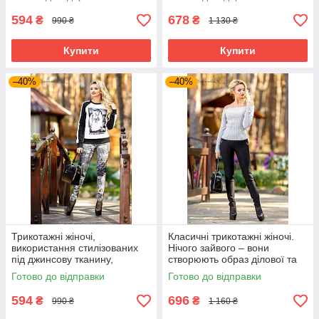
594
678
₴
₴
990 ₴
1 130 ₴
Купити
Купити
–40%
–40%
Трикотажні жіночі,
Класичні трикотажні жіночі.
використання стилізованих
Нічого зайвого – вони
під джинсову тканину,
створюють образ ділової та
турецький трикотаж
цілеспрямованої жінки.
Готово до відправки
Готово до відправки
594
696
₴
₴
990 ₴
1 160 ₴