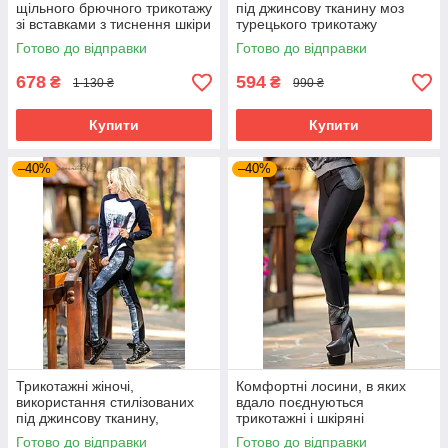
щільного брючного трикотажу
під джинсову тканину моз
зі вставками з тиснення шкіри
турецького трикотажу
великого розміру 48-52
великого розміру 48-52
Готово до відправки
Готово до відправки
678
594
₴
₴
1 130 ₴
990 ₴
Купити
Купити
–40%
–40%
Трикотажні жіночі,
Комфортні лосини, в яких
використання стилізованих
вдало поєднуються
під джинсову тканину,
трикотажні і шкіряні
турецький трикотаж
елементи.
Готово до відправки
Готово до відправки