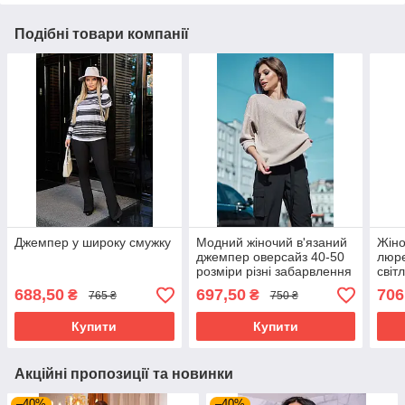
Подібні товари компанії
Джемпер у широку смужку
Модний жіночий в'язаний
Жіно
джемпер оверсайз 40-50
люре
розміри різні забарвлення
світ
688,50
697,50
706
₴
₴
765 ₴
750 ₴
Купити
Купити
Акційні пропозиції та новинки
–40%
–40%