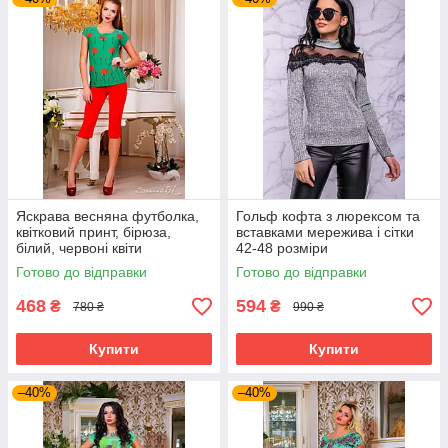
Яскрава весняна футболка,
Гольф кофта з люрексом та
квітковий принт, бірюза,
вставками мережива і сітки
білий, червоні квіти
42-48 розміри
Готово до відправки
Готово до відправки
468
594
₴
₴
780 ₴
990 ₴
Купити
Купити
–40%
–40%