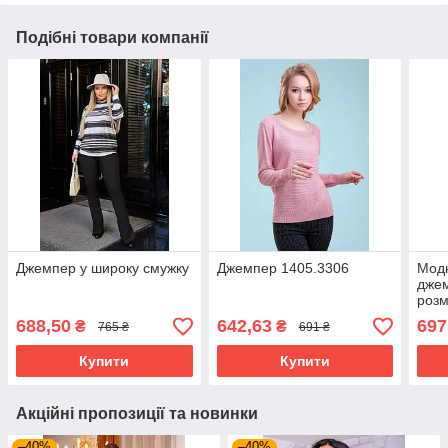
Подібні товари компанії
Джемпер у широку смужку
Джемпер 1405.3306
Модн
джем
розм
688,50
642,63
697
₴
₴
765 ₴
691 ₴
Купити
Купити
Акційні пропозиції та новинки
–40%
–40%