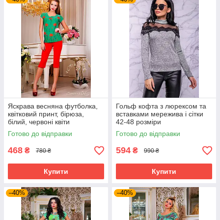
Яскрава весняна футболка,
Гольф кофта з люрексом та
квітковий принт, бірюза,
вставками мережива і сітки
білий, червоні квіти
42-48 розміри
Готово до відправки
Готово до відправки
468
594
₴
₴
780 ₴
990 ₴
Купити
Купити
–40%
–40%