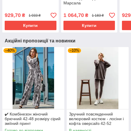
Марсала
929,70
1 064,70
929
₴
₴
1 033 ₴
1 183 ₴
Купити
Купити
Акційні пропозиції та новинки
–40%
–10%
✔️ Комбінезон жіночий
Зручний повсякденний
брючний 42-48 розміру сірий
велюровий костюм - лосіни і
зміїний принт
кофта оверсайз 42-52
розміри різні кольори
Готово до відправки
В наявності