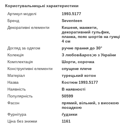
Користувальницькі характеристики
Артикул моделі
1993.5177
Бренд
Seventeen
Декоративні елементи
Кишеня, манжети,
декоративний гульфик,
планка, пояс шортів на гумці
4 см
Догляд за одягом
ручне прання до 30°
Колекція
З любов&apos;ю з України
Комплектація
Шорти, сорочка
Конструктивні елементи
спущене плече
Матеріал
турецький котон
Назва
Костюм 1993.5177
Наявність
В наявності
Популярність
50599
Фасон
прямий, вільний, з високою
посадкою
Фурнітура
ґудзики
Ціна без знижки
1161