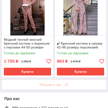
Модний теплий жіночий
брючний костюм з люрексом
✔️ Брючний костюм в смужку
з перлами 44-50 розміри
42-48 розміру персиковий
Готово до відправки
Готово до відправки
1 755
963
₴
₴
1 950 ₴
1 070 ₴
Купити
Купити
Показати ще
Про нас
99% позитивних з 227 відгуків за рік