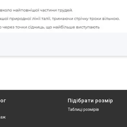
ог
Підібрати розмір
Таблиці розмірів
даж