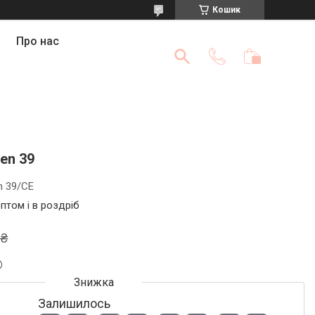
Кошик
Про нас
en 39
n 39/СЕ
птом і в роздріб
 ₴
Залишилось