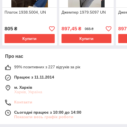
Платок 1938.5004, UN
Джемпер 1979.5097 UN
Дже
805
897,45
897
₴
₴
965 ₴
Купити
Купити
Про нас
99% позитивних з 227 відгуків за рік
Працює з 11.11.2014
м. Харків
Харків, Україна
Контакти
Сьогодні працює з 10:00 до 14:00
Показати весь графік роботи