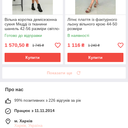
Вільна коротка демісезонна
Літнє плаття із фактурного
сукня Медді із тканини
льону вільного крою 44-50
шанель 42-56 разміри світло-
розміри
сіра
Готово до відправки
В наявності
1 570,50
1 116
₴
₴
1 745 ₴
1 240 ₴
Купити
Купити
Показати ще
Про нас
99% позитивних з 226 відгуків за рік
Працює з 11.11.2014
м. Харків
Харків, Україна