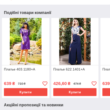
Подібні товари компанії
Платье 403.1180+А
Платье 622.1401+А
Плат
639
426,60
639
₴
₴
710 ₴
474 ₴
Купити
Купити
Акційні пропозиції та новинки