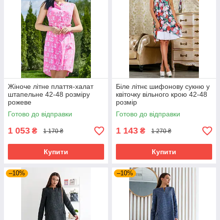
Жіноче літне плаття-халат
Біле літнє шифонову сукню у
штапельне 42-48 розміру
квіточку вільного крою 42-48
рожеве
розмір
Готово до відправки
Готово до відправки
1 053
1 143
₴
₴
1 170 ₴
1 270 ₴
Купити
Купити
–10%
–10%