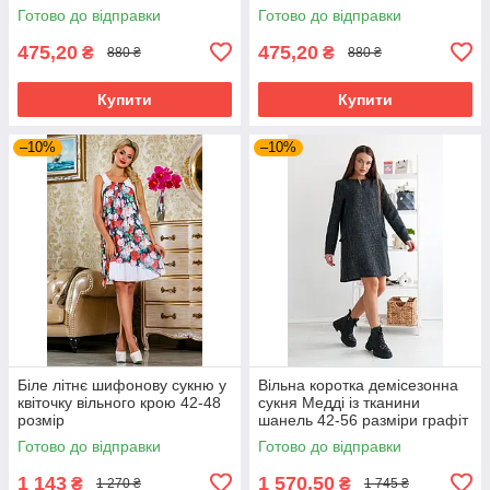
Готово до відправки
Готово до відправки
475,20
475,20
₴
₴
880 ₴
880 ₴
Купити
Купити
–10%
–10%
Біле літнє шифонову сукню у
Вільна коротка демісезонна
квіточку вільного крою 42-48
сукня Медді із тканини
розмір
шанель 42-56 разміри графіт
Готово до відправки
Готово до відправки
1 143
1 570,50
₴
₴
1 270 ₴
1 745 ₴