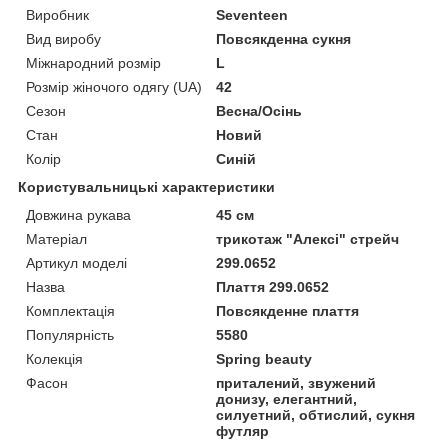
Виробник
Seventeen
Вид виробу
Повсякденна сукня
Міжнародний розмір
L
Розмір жіночого одягу (UA)
42
Сезон
Весна/Осінь
Стан
Новий
Колір
Синій
Користувальницькі характеристики
Довжина рукава
45 см
Матеріал
трикотаж "Алексі" стрейч
Артикул моделі
299.0652
Назва
Плаття 299.0652
Комплектація
Повсякденне плаття
Популярність
5580
Колекція
Spring beauty
Фасон
приталений, звужений
донизу, елегантний,
силуетний, обтислий, сукня
футляр