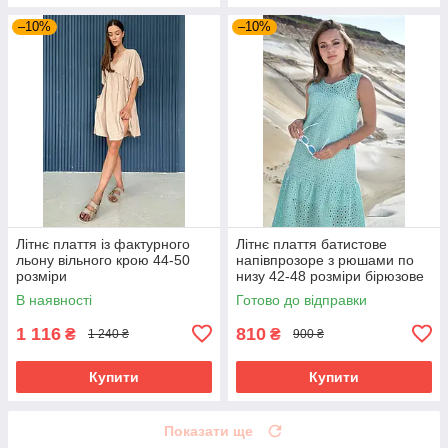
–10%
–10%
Літнє плаття із фактурного
Літнє плаття батистове
льону вільного крою 44-50
напівпрозоре з рюшами по
розміри
низу 42-48 розміри бірюзове
В наявності
Готово до відправки
1 116
810
₴
₴
1 240 ₴
900 ₴
Купити
Купити
Показати ще