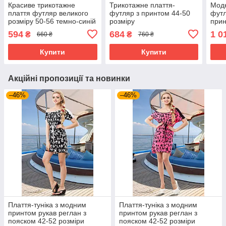
Красиве трикотажне
Трикотажне плаття-
Модн
плаття футляр великого
футляр з принтом 44-50
футл
розміру 50-56 темно-синій
розміру
прин
з червоним
50 з
594
684
1 0
₴
₴
660 ₴
760 ₴
Купити
Купити
Акційні пропозиції та новинки
–46%
–46%
Плаття-туніка з модним
Плаття-туніка з модним
принтом рукав реглан з
принтом рукав реглан з
пояском 42-52 розміри
пояском 42-52 розміри