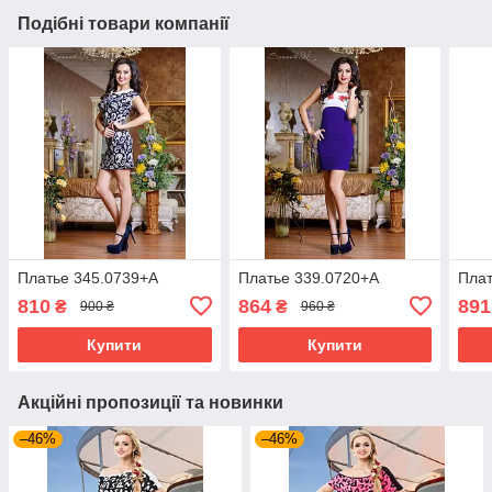
Подібні товари компанії
Платье 345.0739+А
Платье 339.0720+А
Плат
810
864
891
₴
₴
900 ₴
960 ₴
Купити
Купити
Акційні пропозиції та новинки
–46%
–46%