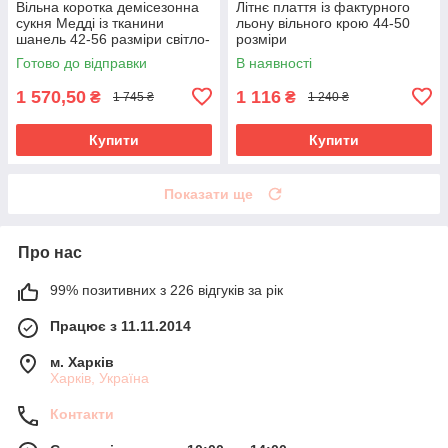
Вільна коротка демісезонна
Літнє плаття із фактурного
сукня Медді із тканини
льону вільного крою 44-50
шанель 42-56 разміри світло-
розміри
сіра
Готово до відправки
В наявності
1 570,50
1 116
₴
₴
1 745 ₴
1 240 ₴
Купити
Купити
Показати ще
Про нас
99% позитивних з 226 відгуків за рік
Працює з 11.11.2014
м. Харків
Харків, Україна
Контакти