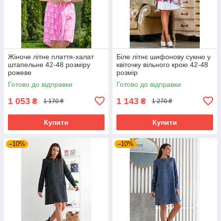
Жіноче літне плаття-халат
Біле літнє шифонову сукню у
штапельне 42-48 розміру
квіточку вільного крою 42-48
рожеве
розмір
Готово до відправки
Готово до відправки
1 053
1 143
₴
₴
1 170 ₴
1 270 ₴
Купити
Купити
–10%
–10%