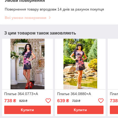
Умови повернення
Повернення товару впродовж 14 днів за рахунок покупця
Всі умови повернення
З цим товаром також замовляють
Платье 364.0773+А
Платье 364.0880+А
Плат
738
639
738
₴
₴
820 ₴
710 ₴
Купити
Купити