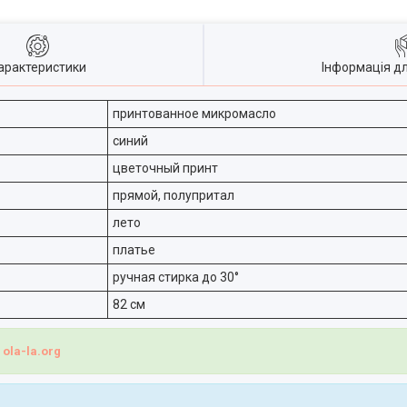
арактеристики
Інформація д
принтованное микромасло
синий
цветочный принт
прямой, полупритал
лето
платье
ручная стирка до 30°
82 см
і
ola-la.org