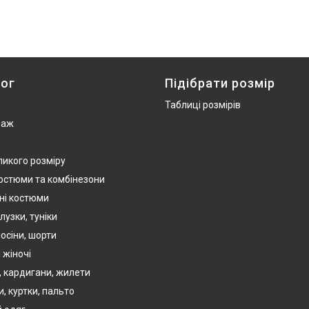
ог
Підібрати розмір
Таблиці розмірів
даж
ликого розміру
костюми та комбінезони
ні костюми
лузки, туніки
осіни, шорти
 жіночі
, кардигани, жилети
, куртки, пальто