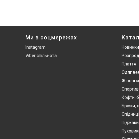
Ми в соцмережах
Катал
Instagram
Новинки
Viber спільнота
Розпро
Плаття
Одяг ве
Жіночі 
Спортив
Кофти, б
Брюки, л
Спідниці
Піджаки
Пуховики