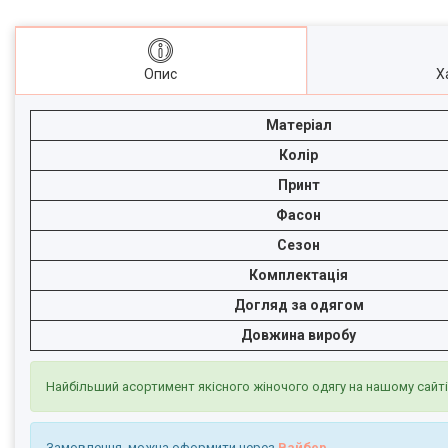
Опис
Х
Матеріал
Колір
Принт
Фасон
Сезон
Комплектація
Догляд за одягом
Довжина виробу
Найбільший асортимент якісного жіночого одягу на нашому сайт
Замовлення можна оформити через
Вайбер