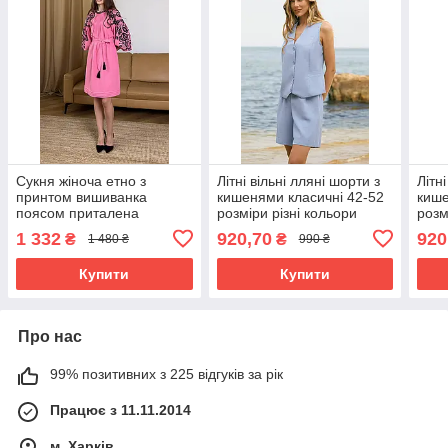
Сукня жіноча етно з
Літні вільні лляні шорти з
Літн
принтом вишиванка
кишенями класичні 42-52
кише
поясом приталена
розміри різні кольори
розм
святкова елегантна 44-50
1 332
920,70
920
₴
₴
1 480 ₴
990 ₴
разміри рожева
Купити
Купити
Про нас
99% позитивних з 225 відгуків за рік
Працює з 11.11.2014
м. Харків