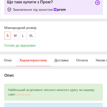
Що таке купити з Пром?
Замовлення під захистом
Міжнародний розмір
S
M
L
XL
Готово до відправки
Опис
Характеристики
Доставка
Оплата
Умови 
Опис
Найбільший асортимент якісного жіночого одягу на нашому
сайті
ola-la.org