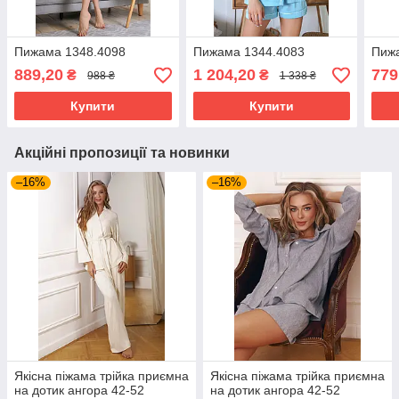
Пижама 1348.4098
Пижама 1344.4083
Пиж
889,20
1 204,20
779
₴
₴
988 ₴
1 338 ₴
Купити
Купити
Акційні пропозиції та новинки
–16%
–16%
Якісна піжама трійка приємна
Якісна піжама трійка приємна
на дотик ангора 42-52
на дотик ангора 42-52