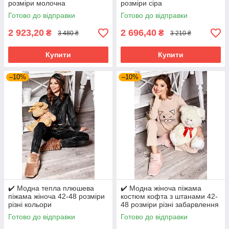
розміри молочна
розміри сіра
Готово до відправки
Готово до відправки
2 923,20
2 696,40
₴
₴
3 480 ₴
3 210 ₴
Купити
Купити
–10%
–10%
✔️ Модна тепла плюшева
✔️ Модна жіноча піжама
піжама жіноча 42-48 розміри
костюм кофта з штанами 42-
різні кольори
48 розміри різні забарвлення
Готово до відправки
Готово до відправки