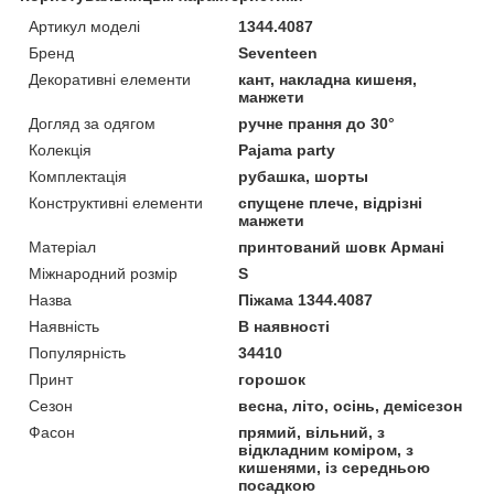
Артикул моделі
1344.4087
Бренд
Seventeen
Декоративні елементи
кант, накладна кишеня,
манжети
Догляд за одягом
ручне прання до 30°
Колекція
Pajama party
Комплектація
рубашка, шорты
Конструктивні елементи
спущене плече, відрізні
манжети
Матеріал
принтований шовк Армані
Міжнародний розмір
S
Назва
Піжама 1344.4087
Наявність
В наявності
Популярність
34410
Принт
горошок
Сезон
весна, літо, осінь, демісезон
Фасон
прямий, вільний, з
відкладним коміром, з
кишенями, із середньою
посадкою