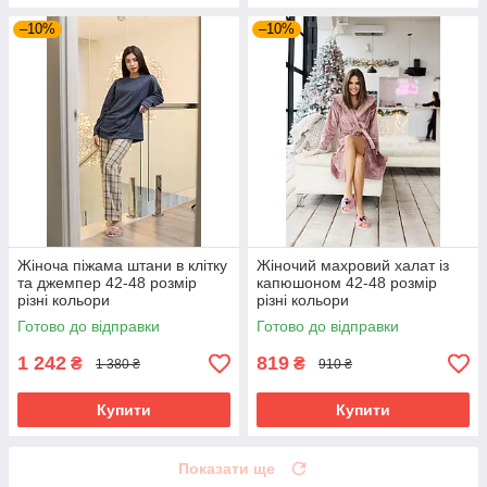
–10%
–10%
Жіноча піжама штани в клітку
Жіночий махровий халат із
та джемпер 42-48 розмір
капюшоном 42-48 розмір
різні кольори
різні кольори
Готово до відправки
Готово до відправки
1 242
819
₴
₴
1 380 ₴
910 ₴
Купити
Купити
Показати ще