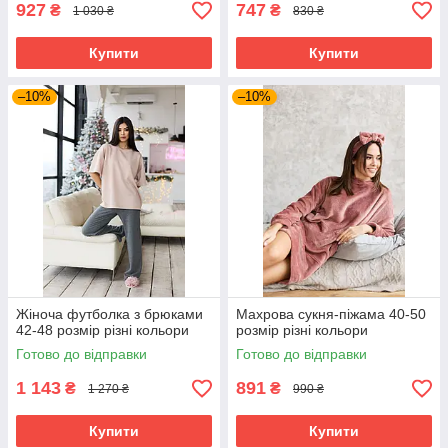
927
747
₴
₴
1 030 ₴
830 ₴
Купити
Купити
–10%
–10%
Жіноча футболка з брюками
Махрова сукня-піжама 40-50
42-48 розмір різні кольори
розмір різні кольори
Готово до відправки
Готово до відправки
1 143
891
₴
₴
1 270 ₴
990 ₴
Купити
Купити