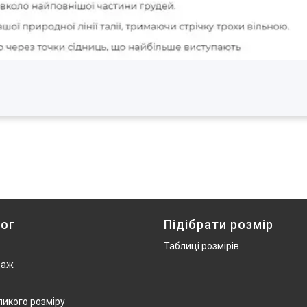
ог
Підібрати розмір
Таблиці розмірів
даж
ликого розміру