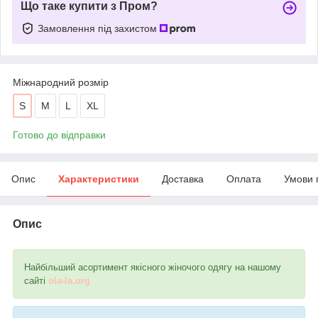
Що таке купити з Пром?
Замовлення під захистом
Міжнародний розмір
S
M
L
XL
Готово до відправки
Опис
Характеристики
Доставка
Оплата
Умови 
Опис
Найбільший асортимент якісного жіночого одягу на нашому
сайті
ola-la.org