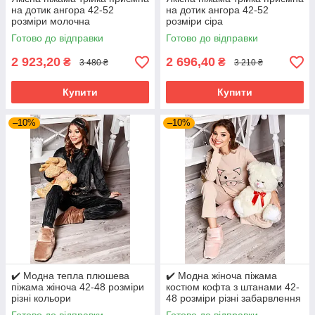
на дотик ангора 42-52
на дотик ангора 42-52
розміри молочна
розміри сіра
Готово до відправки
Готово до відправки
2 923,20
2 696,40
₴
₴
3 480 ₴
3 210 ₴
Купити
Купити
–10%
–10%
✔️ Модна тепла плюшева
✔️ Модна жіноча піжама
піжама жіноча 42-48 розміри
костюм кофта з штанами 42-
різні кольори
48 розміри різні забарвлення