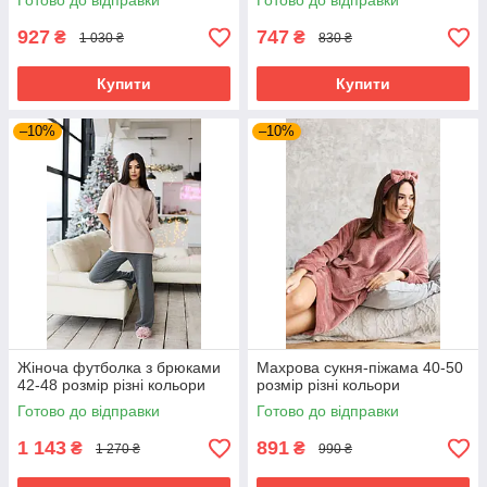
Готово до відправки
Готово до відправки
927
747
₴
₴
1 030 ₴
830 ₴
Купити
Купити
–10%
–10%
Жіноча футболка з брюками
Махрова сукня-піжама 40-50
42-48 розмір різні кольори
розмір різні кольори
Готово до відправки
Готово до відправки
1 143
891
₴
₴
1 270 ₴
990 ₴