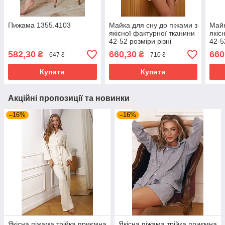
Пижама 1355.4103
Майка для сну до піжами з
Майк
якісної фактурної тканини
якіс
42-52 розміри різні
42-5
кольори молочна
коль
582,30
660,30
660
₴
₴
647 ₴
710 ₴
Купити
Купити
Акційні пропозиції та новинки
–16%
–16%
Якісна піжама трійка приємна
Якісна піжама трійка приємна