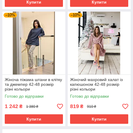
Купити
Купити
–10%
–10%
Жіноча піжама штани в клітку
Жіночий махровий халат із
та джемпер 42-48 розмір
капюшоном 42-48 розмір
різні кольори
різні кольори
Готово до відправки
Готово до відправки
1 242
819
₴
₴
1 380 ₴
910 ₴
Купити
Купити