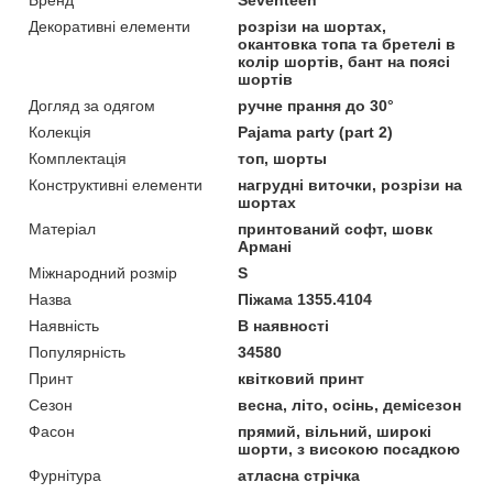
Бренд
Seventeen
Декоративні елементи
розрізи на шортах,
окантовка топа та бретелі в
колір шортів, бант на поясі
шортів
Догляд за одягом
ручне прання до 30°
Колекція
Pajama party (part 2)
Комплектація
топ, шорты
Конструктивні елементи
нагрудні виточки, розрізи на
шортах
Матеріал
принтований софт, шовк
Армані
Міжнародний розмір
S
Назва
Піжама 1355.4104
Наявність
В наявності
Популярність
34580
Принт
квітковий принт
Сезон
весна, літо, осінь, демісезон
Фасон
прямий, вільний, широкі
шорти, з високою посадкою
Фурнітура
атласна стрічка