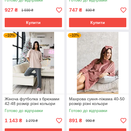
Готово до відправки
Готово до відправки
927
747
₴
₴
1 030 ₴
830 ₴
Купити
Купити
–10%
–10%
Жіноча футболка з брюками
Махрова сукня-піжама 40-50
42-48 розмір різні кольори
розмір різні кольори
Готово до відправки
Готово до відправки
1 143
891
₴
₴
1 270 ₴
990 ₴