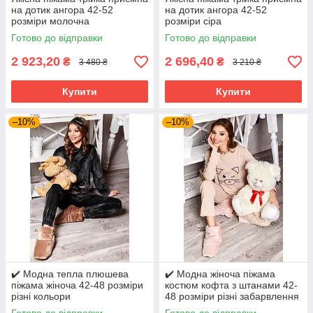
на дотик ангора 42-52
на дотик ангора 42-52
розміри молочна
розміри сіра
Готово до відправки
Готово до відправки
2 923,20
2 696,40
₴
₴
3 480 ₴
3 210 ₴
Купити
Купити
–10%
–10%
✔️ Модна тепла плюшева
✔️ Модна жіноча піжама
піжама жіноча 42-48 розміри
костюм кофта з штанами 42-
різні кольори
48 розміри різні забарвлення