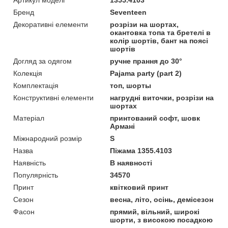
Артикул моделі
1355.4103
Бренд
Seventeen
Декоративні елементи
розрізи на шортах,
окантовка топа та бретелі в
колір шортів, бант на поясі
шортів
Догляд за одягом
ручне прання до 30°
Колекція
Pajama party (part 2)
Комплектація
топ, шорты
Конструктивні елементи
нагрудні виточки, розрізи на
шортах
Матеріал
принтований софт, шовк
Армані
Міжнародний розмір
S
Назва
Піжама 1355.4103
Наявність
В наявності
Популярність
34570
Принт
квітковий принт
Сезон
весна, літо, осінь, демісезон
Фасон
прямий, вільний, широкі
шорти, з високою посадкою