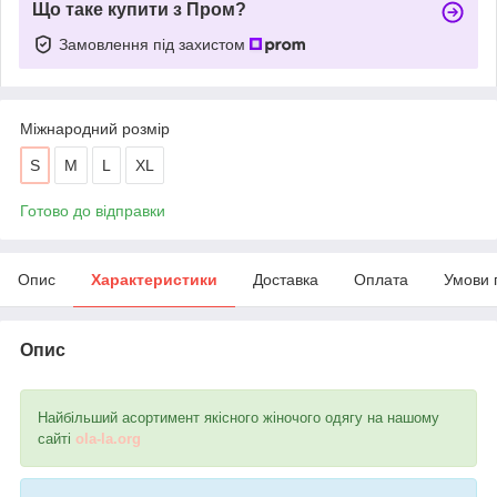
Що таке купити з Пром?
Замовлення під захистом
Міжнародний розмір
S
M
L
XL
Готово до відправки
Опис
Характеристики
Доставка
Оплата
Умови 
Опис
Найбільший асортимент якісного жіночого одягу на нашому
сайті
ola-la.org