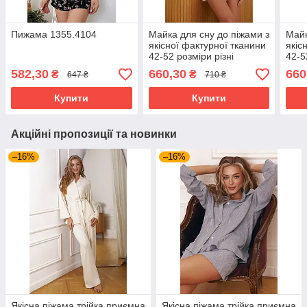
Пижама 1355.4104
Майка для сну до піжами з
Майк
якісної фактурної тканини
якіс
42-52 розміри різні
42-5
кольори молочна
коль
582,30
660,30
660
₴
₴
647 ₴
710 ₴
Купити
Купити
Акційні пропозиції та новинки
–16%
–16%
Якісна піжама трійка приємна
Якісна піжама трійка приємна