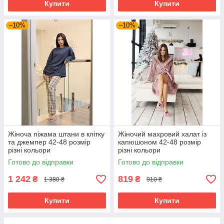
Купити
Купити
–10%
–10%
Жіноча піжама штани в клітку
Жіночий махровий халат із
та джемпер 42-48 розмір
капюшоном 42-48 розмір
різні кольори
різні кольори
Готово до відправки
Готово до відправки
1 242
819
₴
₴
1 380 ₴
910 ₴
Купити
Купити