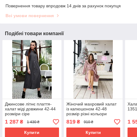
Повернення товару впродовж 14 днів за рахунок покупця
Всі умови повернення
Подібні товари компанії
Джинсове літнє плаття-
Жіночий махровий халат
Хала
халат міді довжини 42-44
із капюшоном 42-48
1351
розміри сіре
розмір різні кольори
1 287
819
1 5
₴
₴
1 430 ₴
910 ₴
Купити
Купити