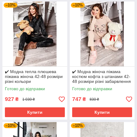
–10%
–10%
✔️ Модна тепла плюшева
✔️ Модна жіноча піжама
піжама жіноча 42-48 розміри
костюм кофта з штанами 42-
різні кольори
48 розміри різні забарвлення
Готово до відправки
Готово до відправки
927
747
₴
₴
1 030 ₴
830 ₴
Купити
Купити
–10%
–10%