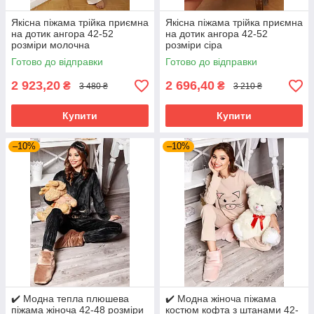
Якісна піжама трійка приємна
Якісна піжама трійка приємна
на дотик ангора 42-52
на дотик ангора 42-52
розміри молочна
розміри сіра
Готово до відправки
Готово до відправки
2 923,20
2 696,40
₴
₴
3 480 ₴
3 210 ₴
Купити
Купити
–10%
–10%
✔️ Модна тепла плюшева
✔️ Модна жіноча піжама
піжама жіноча 42-48 розміри
костюм кофта з штанами 42-