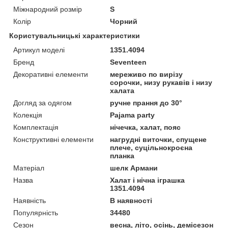
Міжнародний розмір
S
Колір
Чорний
Користувальницькі характеристики
Артикул моделі
1351.4094
Бренд
Seventeen
Декоративні елементи
мереживо по вирізу
сорочки, низу рукавів і низу
халата
Догляд за одягом
ручне прання до 30°
Колекція
Pajama party
Комплектація
нічечка, халат, пояс
Конструктивні елементи
нагрудні виточки, спущене
плече, суцільнокроєна
планка
Матеріал
шелк Армани
Назва
Халат і нічна іграшка
1351.4094
Наявність
В наявності
Популярність
34480
Сезон
весна, літо, осінь, демісезон