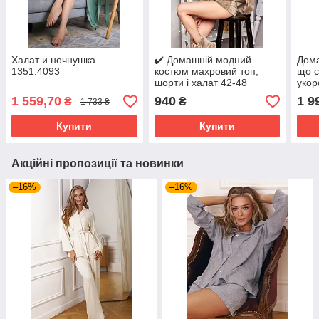
Халат и ночнушка
✔️ Домашній модний
Дома
1351.4093
костюм махровий топ,
що с
шорти і халат 42-48
укор
розміри різні забарвлення
штан
1 559,70
940
1 9
₴
₴
1 733 ₴
коль
Купити
Купити
Акційні пропозиції та новинки
–16%
–16%