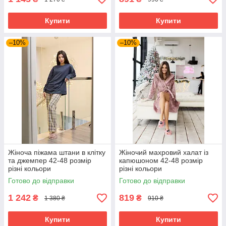
Купити
Купити
–10%
–10%
Жіноча піжама штани в клітку
Жіночий махровий халат із
та джемпер 42-48 розмір
капюшоном 42-48 розмір
різні кольори
різні кольори
Готово до відправки
Готово до відправки
1 242
819
₴
₴
1 380 ₴
910 ₴
Купити
Купити