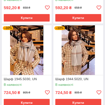
592,20
592,20
₴
₴
658 ₴
658 ₴
Купити
Купити
–10%
–10%
Шарф 1945.5030, UN
Шарф 1944.5020, UN
В наявності
В наявності
724,50
724,50
₴
₴
805 ₴
805 ₴
Купити
Купити