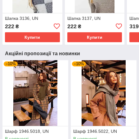
Шапка 3136, UN
Шапка 3137, UN
Шапк
222
222
319
₴
₴
Купити
Купити
Акційні пропозиції та новинки
–10%
–10%
Шарф 1946.5018, UN
Шарф 1946.5022, UN
В наявності
В наявності